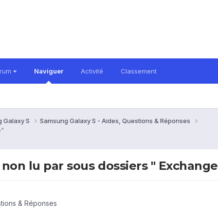
orum
Naviguer
Activité
Classement
 Galaxy S
Samsung Galaxy S - Aides, Questions & Réponses
e"
 non lu par sous dossiers " Exchange
stions & Réponses