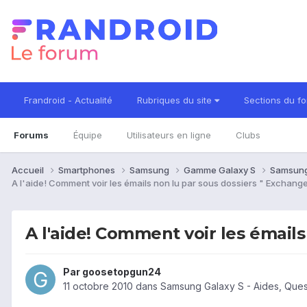
Frandroid - Actualité
Rubriques du site
Sections du f
Forums
Équipe
Utilisateurs en ligne
Clubs
Accueil
Smartphones
Samsung
Gamme Galaxy S
Samsung
A l'aide! Comment voir les émails non lu par sous dossiers " Exchang
A l'aide! Comment voir les émails
Par
goosetopgun24
11 octobre 2010
dans
Samsung Galaxy S - Aides, Que