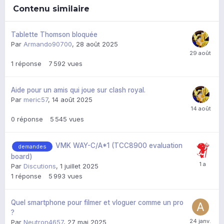
Contenu similaire
Tablette Thomson bloquée
Par
Armando90700
,
28 août 2025
1
réponse
7 592
vues
Aide pour un amis qui joue sur clash royal.
Par
meric57
,
14 août 2025
0
réponse
5 545
vues
VMK WAY-C/A*1 (TCC8900 evaluation
demandes
board)
Par
Discutions
,
1 juillet 2025
1
réponse
5 993
vues
Quel smartphone pour filmer et vloguer comme un pro
?
Par
Neutron4657
,
27 mai 2025