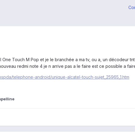
Co
l One Touch M Pop et je le branchée a ma tv, ou a, un décodeur tnt e
nouveau redmi note 4 je n arrive pas a le faire est ce possible a fair
gpspda/telephone-android/unique-alcatel-touch-sujet_25965_1.htm
pelline