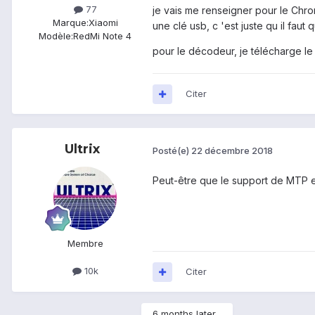
77
je vais me renseigner pour le Chrome
Marque:
Xiaomi
une clé usb, c 'est juste qu il faut
Modèle:
RedMi Note 4
pour le décodeur, je télécharge le
Citer
Ultrix
Posté(e)
22 décembre 2018
Peut-être que le support de MTP es
Membre
10k
Citer
6 months later...