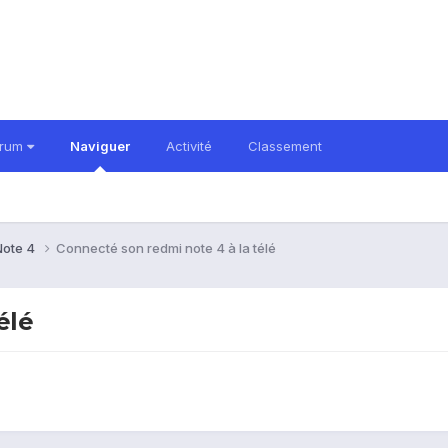
orum
Naviguer
Activité
Classement
Note 4
Connecté son redmi note 4 à la télé
élé