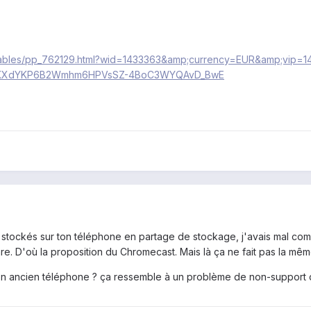
s-cables/pp_762129.html?wid=1433363&amp;currency=EUR&amp;vip
KKXdYKP6B2Wmhm6HPVsSZ-4BoC3WYQAvD_BwE
s stockés sur ton téléphone en partage de stockage, j'avais mal comp
. D'où la proposition du Chromecast. Mais là ça ne fait pas la mê
 ton ancien téléphone ? ça ressemble à un problème de non-support