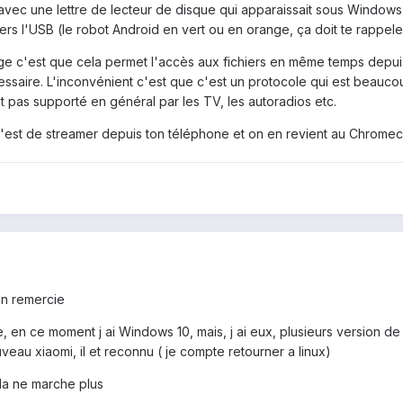
c une lettre de lecteur de disque qui apparaissait sous Windows quan
ers l'USB (le robot Android en vert ou en orange, ça doit te rappe
ge c'est que cela permet l'accès aux fichiers en même temps depui
écessaire. L'inconvénient c'est que c'est un protocole qui est beauc
 pas supporté en général par les TV, les autoradios etc.
e n'est de streamer depuis ton téléphone et on en revient au Chromeca
 en remercie
e, en ce moment j ai
Windows 10, mais, j ai eux, plusieurs version de l
au xiaom i, il et reconnu ( je compte retourner a linux)
ela ne marche plus