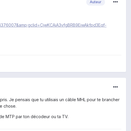
Auteur
=14376007&amp;gclid=CjwKCAiA3vfgBRB9EiwAkfpd3Eqf-
ris. Je pensais que tu utilisais un câble MHL pour te brancher
me chose.
 de MTP par ton décodeur ou ta TV.