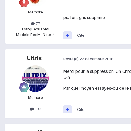
Membre
ps: font gris supprimé
77
Marque:
Xiaomi
Modèle:
RedMi Note 4
Citer
Ultrix
Posté(e)
22 décembre 2018
Merci pour la suppression. Un Chro
wifi.
Par quel moyen essayes-du de le b
Membre
10k
Citer