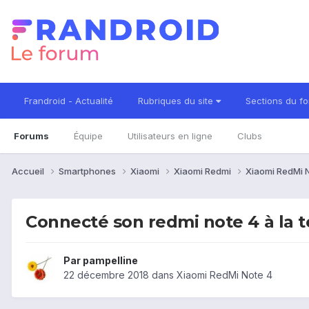
Frandroid - Actualité
Rubriques du site
Sections du f
Forums
Équipe
Utilisateurs en ligne
Clubs
Accueil
Smartphones
Xiaomi
Xiaomi Redmi
Xiaomi RedMi 
Connecté son redmi note 4 à la t
Par
pampelline
22 décembre 2018
dans
Xiaomi RedMi Note 4