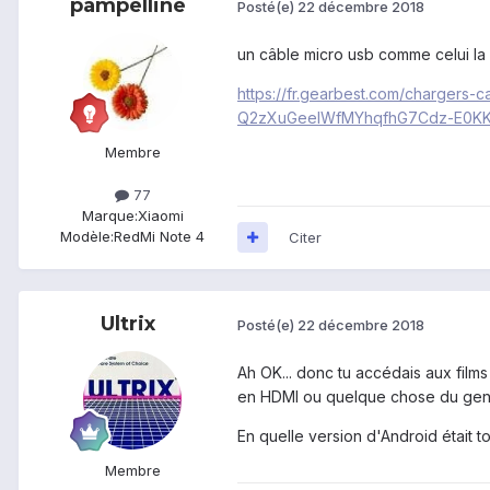
pampelline
Posté(e)
22 décembre 2018
un câble micro usb comme celui la
https://fr.gearbest.com/charger
Q2zXuGeeIWfMYhqfhG7Cdz-E0
Membre
77
Marque:
Xiaomi
Modèle:
RedMi Note 4
Citer
Ultrix
Posté(e)
22 décembre 2018
Ah OK... donc tu accédais aux film
en HDMI ou quelque chose du genre
En quelle version d'Android était
Membre