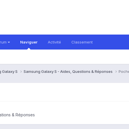
orum
Naviguer
Activité
Classement
 Galaxy S
Samsung Galaxy S - Aides, Questions & Réponses
Poche
stions & Réponses