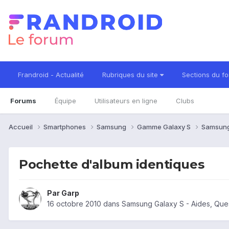
Frandroid - Actualité
Rubriques du site
Sections du f
Forums
Équipe
Utilisateurs en ligne
Clubs
Accueil
Smartphones
Samsung
Gamme Galaxy S
Samsung
Pochette d'album identiques
Par
Garp
16 octobre 2010
dans
Samsung Galaxy S - Aides, Que