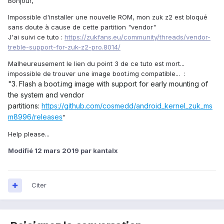
Bonjour,
Impossible d'installer une nouvelle ROM, mon zuk z2 est bloqué
sans doute à cause de cette partition "vendor"
J'ai suivi ce tuto :
https://zukfans.eu/community/threads/vendor-
treble-support-for-zuk-z2-pro.8014/
Malheureusement le lien du point 3 de ce tuto est mort...
impossible de trouver une image boot.img compatible...
:
"3. Flash a boot.img image with support for early mounting of
the system and vendor
partitions:
https://github.com/cosmedd/android_kernel_zuk_ms
m8996/releases
"
Help please...
Modifié
12 mars 2019
par kantalx
Citer