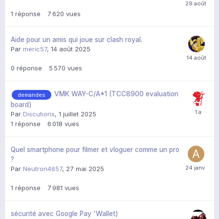
1
réponse
7 620
vues
Aide pour un amis qui joue sur clash royal.
Par
meric57
,
14 août 2025
0
réponse
5 570
vues
VMK WAY-C/A*1 (TCC8900 evaluation
demandes
board)
Par
Discutions
,
1 juillet 2025
1
réponse
6 018
vues
Quel smartphone pour filmer et vloguer comme un pro
?
Par
Neutron4657
,
27 mai 2025
1
réponse
7 981
vues
sécurité avec Google Pay 'Wallet)