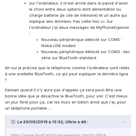
sur l'ordinateur, il m'est arrivé dans le passé d'avoir
le choix entre deux options dont alimentation ou
charge batterie (je cite de mémoire) et un autre qui
implique des données. Pas cette fois-ci. Sur
l'ordinateur j'ai deux messages de MyPhoneExplorer
:
Nouveau périphérique détecté sur COM5 :
Nokia USB modem
Nouveau périphérique détecté sur COM3 : lien
série sur BlueTooth standard
Ah oui je précise que le téléphone comme l'ordinateur sont reliés
à une oreillette BlueTooth, ce qui peut expliquer la dernière ligne
?
Demain quand il n'y aura pas d'appels ça sera peut-être une
bonne idée que je désactive le BlueTooth, pour voir. C'est mieux
un jour férié pour ça, car les murs en béton armé que j'ai, pour
un téléphone portable ...
Le 29/05/2019 à 13:32,
Ultrix
a dit :
https://www.fjsoft.at/forum/viewtopic.php?t=11454