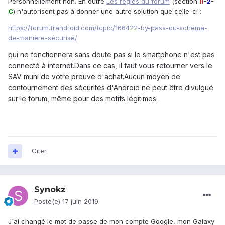
Personnellement non. En outre
Les règles du forum
(section
II
-
2
-
C
) n'autorisent pas à donner une autre solution que celle-ci :
https://forum.frandroid.com/topic/166422-by-pass-du-schéma-
de-manière-sécurisé/
qui ne fonctionnera sans doute pas si le smartphone n'est pas
connecté à internet.Dans ce cas, il faut vous retourner vers le
SAV muni de votre preuve d'achat.Aucun moyen de
contournement des sécurités d'Android ne peut être divulgué
sur le forum, même pour des motifs légitimes.
Citer
Synokz
Posté(e)
17 juin 2019
J'ai changé le mot de passe de mon compte Google, mon Galaxy