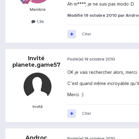
Ah m****, je ne suis pas modo :D
Membre
Modifié
19 octobre 2010
par Andro
1,8k
Citer
Invité
Posté(e)
19 octobre 2010
planete.game57
OK je vais rechercher alors, merci.
C'est quand même incroyable qu'il f
Merci. :)
Invité
Citer
Androc
Posté(e)
19 octobre 2010