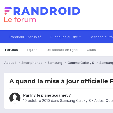
Frandroid - Actualité
Rubriques du site
Sections du f
Forums
Équipe
Utilisateurs en ligne
Clubs
Accueil
Smartphones
Samsung
Gamme Galaxy S
Samsung
A quand la mise à jour officielle 
Par Invité planete.game57
19 octobre 2010
dans
Samsung Galaxy S - Aides, Que