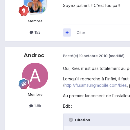
Soyez patient !! C'est fou ça !!
Membre
152
Citer
Androc
Posté(e)
19 octobre 2010
(modifié)
Oui, Kies n'est pas totalement au po
Lorsqu'il recherche à l'infini, il 
(
http://fr.samsungmobile.com/kies
,
Membre
Au premier lancement de l'installeur 
1,8k
Edit :
Citation