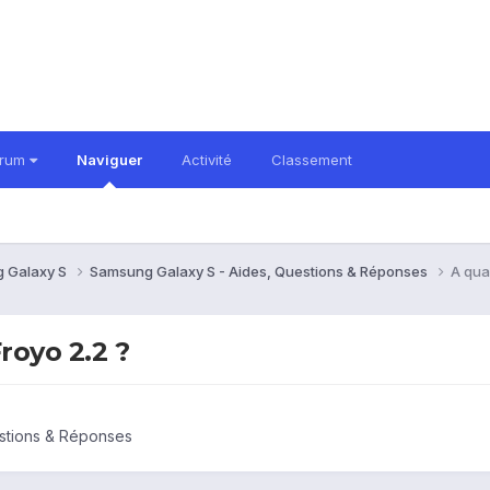
orum
Naviguer
Activité
Classement
 Galaxy S
Samsung Galaxy S - Aides, Questions & Réponses
A quan
Froyo 2.2 ?
stions & Réponses