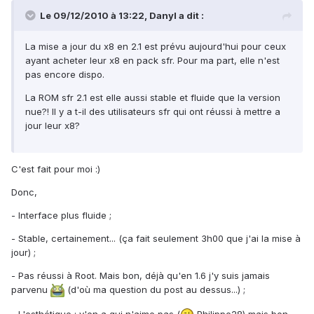
Le 09/12/2010 à 13:22, Danyl a dit :
La mise a jour du x8 en 2.1 est prévu aujourd'hui pour ceux
ayant acheter leur x8 en pack sfr. Pour ma part, elle n'est
pas encore dispo.
La ROM sfr 2.1 est elle aussi stable et fluide que la version
nue?! Il y a t-il des utilisateurs sfr qui ont réussi à mettre a
jour leur x8?
C'est fait pour moi :)
Donc,
- Interface plus fluide ;
- Stable, certainement... (ça fait seulement 3h00 que j'ai la mise à
jour) ;
- Pas réussi à Root. Mais bon, déjà qu'en 1.6 j'y suis jamais
parvenu
(d'où ma question du post au dessus...) ;
- L'esthétique : y'en a qui n'aime pas (
Philippe28) mais bon