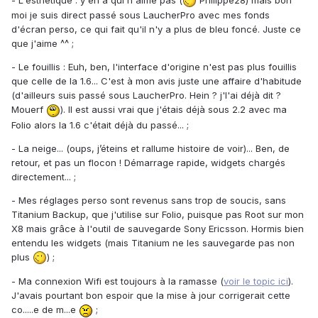
moi je suis direct passé sous LaucherPro avec mes fonds
d'écran perso, ce qui fait qu'il n'y a plus de bleu foncé. Juste ce
que j'aime ^^ ;
- Le fouillis : Euh, ben, l'interface d'origine n'est pas plus fouillis
que celle de la 1.6... C'est à mon avis juste une affaire d'habitude
(d'ailleurs suis passé sous LaucherPro. Hein ? j'l'ai déjà dit ?
Mouerf
). Il est aussi vrai que j'étais déjà sous 2.2 avec ma
Folio alors la 1.6 c'était déjà du passé... ;
- La neige... (oups, j’éteins et rallume histoire de voir)... Ben, de
retour, et pas un flocon ! Démarrage rapide, widgets chargés
directement... ;
- Mes réglages perso sont revenus sans trop de soucis, sans
Titanium Backup, que j'utilise sur Folio, puisque pas Root sur mon
X8 mais grâce à l'outil de sauvegarde Sony Ericsson. Hormis bien
entendu les widgets (mais Titanium ne les sauvegarde pas non
plus
) ;
- Ma connexion Wifi est toujours à la ramasse (
voir le topic ici
).
J'avais pourtant bon espoir que la mise à jour corrigerait cette
co.....e de m...e
;