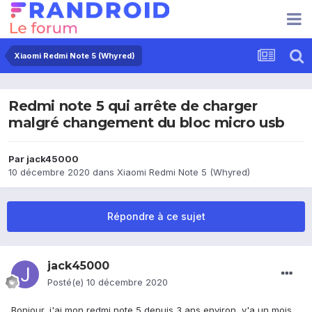
Xiaomi Redmi Note 5 (Whyred)
Redmi note 5 qui arrête de charger
malgré changement du bloc micro usb
Par
jack45000
10 décembre 2020
dans
Xiaomi Redmi Note 5 (Whyred)
Répondre à ce sujet
jack45000
Posté(e)
10 décembre 2020
Bonjour, j'ai mon redmi note 5 depuis 3 ans environ, y'a un mois