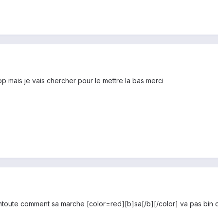
rop mais je vais chercher pour le mettre la bas merci
antoute comment sa marche [color=red][b]sa[/b][/color] va pas bin d