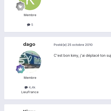
Membre
5
dago
Posté(e)
25 octobre 2010
C'est bon kimy, j'ai déplacé ton su
Membre
4,4k
Lieu
France