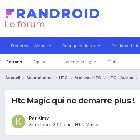
Frandroid - Actualité
Rubriques du site
Sections du f
Forums
Équipe
Utilisateurs en ligne
Clubs
Accueil
Smartphones
HTC
Archives HTC
HTC - Autres
Htc Magic qui ne demarre plus !
Par
Kimy
25 octobre 2010
dans
HTC Magic