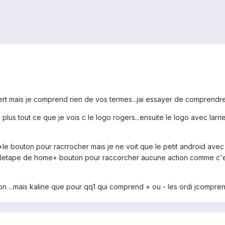
vert mais je comprend rien de vos termes...jai essayer de comprendre
plus tout ce que je vois c le logo rogers...ensuite le logo avec larrier
le bouton pour racrrocher mais je ne voit que le petit android avec
t letape de home+ bouton pour raccorcher aucune action comme c'est 
n ...mais kaline que pour qq1 qui comprend + ou - les ordi jcomprend