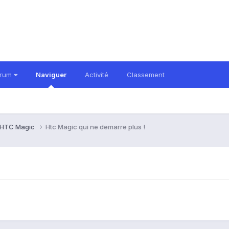
orum
Naviguer
Activité
Classement
HTC Magic
Htc Magic qui ne demarre plus !