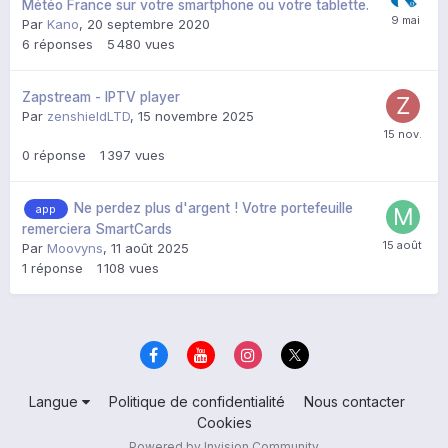
Météo France sur votre smartphone ou votre tablette.
Par
Kano
,
20 septembre 2020
6
réponses
5 480
vues
Zapstream - IPTV player
Par
zenshieldLTD
,
15 novembre 2025
0
réponse
1 397
vues
Ne perdez plus d'argent ! Votre portefeuille
app
remerciera SmartCards
Par
Moovyns
,
11 août 2025
1
réponse
1 108
vues
Langue
Politique de confidentialité
Nous contacter
Cookies
Powered by Invision Community