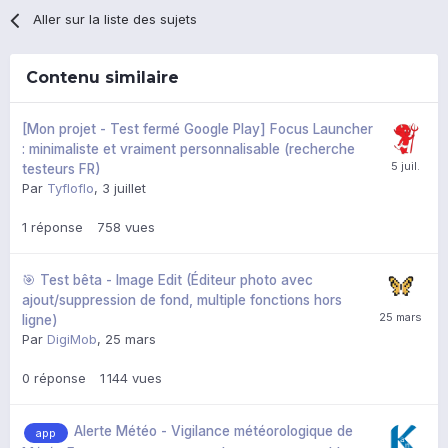
Aller sur la liste des sujets
Contenu similaire
[Mon projet - Test fermé Google Play] Focus Launcher
: minimaliste et vraiment personnalisable (recherche
testeurs FR)
Par
Tyfloflo
,
3 juillet
1
réponse
758
vues
🎯 Test bêta - Image Edit (Éditeur photo avec
ajout/suppression de fond, multiple fonctions hors
ligne)
Par
DigiMob
,
25 mars
0
réponse
1 144
vues
Alerte Météo - Vigilance météorologique de
app