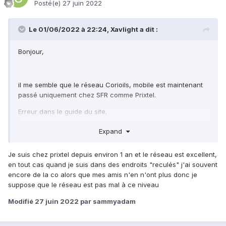
Posté(e)
27 juin 2022
Le 01/06/2022 à 22:24,
Xavlight
a dit :
Bonjour,
il me semble que le réseau Corioils, mobile est maintenant
passé uniquement chez SFR comme Prixtel.
Erreur dans le guide du site.
Il n'y a plus que Sosh ou Orange pour utiliser le réseau
Expand
Orange 4G.
Je suis chez prixtel depuis environ 1 an et le réseau est excellent,
Dommage qu'il n'y est plus d'alternative en MVNO sur ce
en tout cas quand je suis dans des endroits "reculés" j'ai souvent
réseau en France ; à moins que j'ai raté quelque chose
.
encore de la co alors que mes amis n'en n'ont plus donc je
suppose que le réseau est pas mal à ce niveau
Cordialement
Modifié
27 juin 2022
par sammyadam