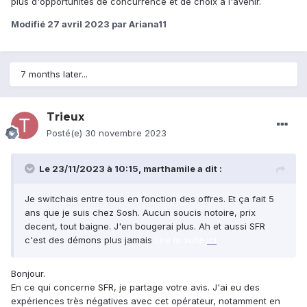
plus d'opportunités de concurrence et de choix à l'avenir.
Modifié
27 avril 2023
par Ariana11
Cordialement
7 months later...
Xav
Trieux
Posté(e)
30 novembre 2023
Le 23/11/2023 à 10:15,
marthamile
a dit :
Je switchais entre tous en fonction des offres. Et ça fait 5
ans que je suis chez Sosh. Aucun soucis notoire, prix
decent, tout baigne. J'en bougerai plus. Ah et aussi SFR
c'est des démons plus jamais
Lire la suite
ici
Bonjour.
En ce qui concerne SFR, je partage votre avis. J'ai eu des
expériences très négatives avec cet opérateur, notamment en