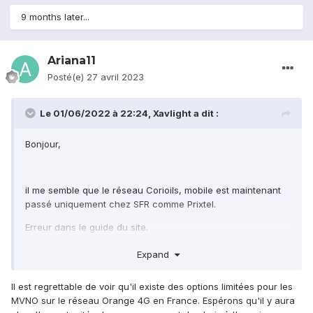
Xav
9 months later...
Ariana11
Posté(e)
27 avril 2023
Le 01/06/2022 à 22:24,
Xavlight
a dit :
Bonjour,
il me semble que le réseau Corioils, mobile est maintenant
passé uniquement chez SFR comme Prixtel.
Erreur dans le
g
uide du site.
Il n'y a plus que Sosh ou Orange pour utiliser le réseau
Expand
Orange 4G.
Il est regrettable de voir qu'il existe des options limitées pour les
Dommage qu'il n'y est plus d'alternative en MVNO sur ce
MVNO sur le réseau Orange 4G en France. Espérons qu'il y aura
réseau en France ; à moins que j'ai raté quelque chose.