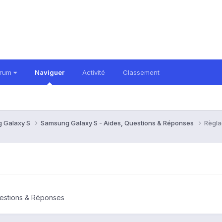
orum
Naviguer
Activité
Classement
 Galaxy S
Samsung Galaxy S - Aides, Questions & Réponses
Règla
uestions & Réponses