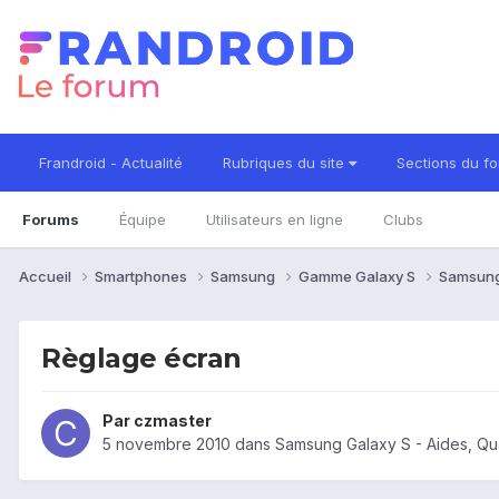
Frandroid - Actualité
Rubriques du site
Sections du f
Forums
Équipe
Utilisateurs en ligne
Clubs
Accueil
Smartphones
Samsung
Gamme Galaxy S
Samsung
Règlage écran
Par
czmaster
5 novembre 2010
dans
Samsung Galaxy S - Aides, Q