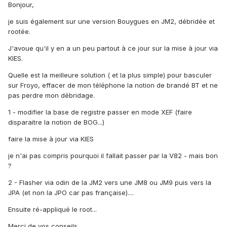
Bonjour,
je suis également sur une version Bouygues en JM2, débridée et
rootée.
J'avoue qu'il y en a un peu partout à ce jour sur la mise à jour via
KIES.
Quelle est la meilleure solution ( et la plus simple) pour basculer
sur Froyo, effacer de mon téléphone la notion de brandé BT et ne
pas perdre mon débridage.
1 - modifier la base de registre passer en mode XEF (faire
disparaitre la notion de BOG...)
faire la mise à jour via KIES
je n'ai pas compris pourquoi il fallait passer par la V82 - mais bon
?
2 - Flasher via odin de la JM2 vers une JM8 ou JM9 puis vers la
JPA (et non la JPO car pas française)....
Ensuite ré-appliqué le root...
Merci de vos conseils...