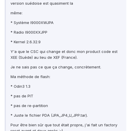
version suédoise est quasiment la
même:
* Système I9000XWJPA
* Radio I9000XXJPP
* Kernel 2.6.32.9
Y'a que le CSC qui change et donc mon product code est
XEE (Suède) au lieu de XEF (France).
Je ne sais pas ce que ça change, concrètement.
Ma méthode de flash:
* Odin3 1.3
* pas de PIT
* pas de re-partition
* Juste le fichier PDA (JPA_JP4_U_JPP.tar).
Pour être bien sûr que tout était propre, j'ai fait un factory
reset avant et deux après :-)