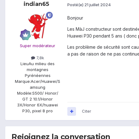
indian65
Posté(e)
21 juillet 2024
Bonjour
Les MàJ constructeur sont destinée
Huawei P30 pendant 5 ans ( donc pe
Super modérateur
Les problème de sécurité sont caus
a pas de raison de ne pas continu
7,8k
Lieu
Au milieu des
montagnes
Pyrénéennes
Marque:
Acer/Huawei/S
amsung
Modèle:
S500/ Honor/
GT 2 10.1/Honor
3X/Honor 6X/huawei
P30, pixel 8 pro
Citer
Rejoignez la conversation