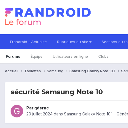
Frandroid - Actualité
Rubriques du site
Sections du f
Forums
Équipe
Utilisateurs en ligne
Clubs
Accueil
Tablettes
Samsung
Samsung Galaxy Note 10.1
Sam
sécurité Samsung Note 10
Par
gderac
20 juillet 2024
dans
Samsung Galaxy Note 10.1 - Géné