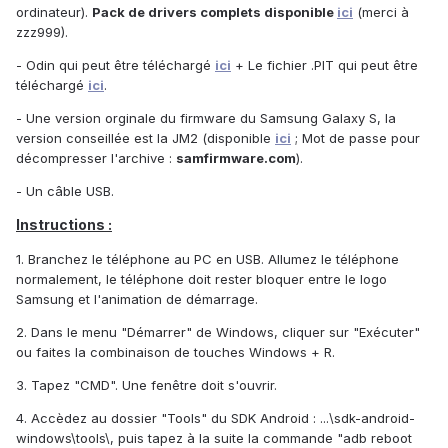
ordinateur).
Pack de drivers complets disponible
ici
(merci à
zzz999).
- Odin qui peut être téléchargé
ici
+ Le fichier .PIT qui peut être
téléchargé
ici
.
- Une version orginale du firmware du Samsung Galaxy S, la
version conseillée est la JM2 (disponible
ici
; Mot de passe pour
décompresser l'archive :
samfirmware.com
).
- Un câble USB.
Instructions :
1. Branchez le téléphone au PC en USB. Allumez le téléphone
normalement, le téléphone doit rester bloquer entre le logo
Samsung et l'animation de démarrage.
2. Dans le menu "Démarrer" de Windows, cliquer sur "Exécuter"
ou faites la combinaison de touches Windows + R.
3. Tapez "CMD". Une fenêtre doit s'ouvrir.
4. Accèdez au dossier "Tools" du SDK Android : ...\sdk-android-
windows\tools\, puis tapez à la suite la commande "adb reboot