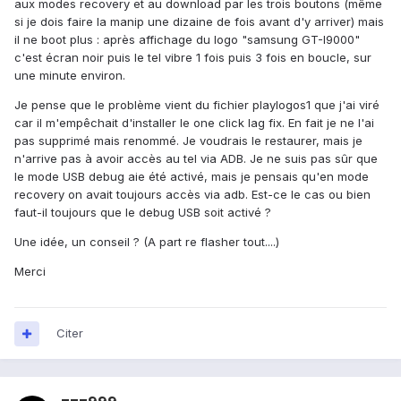
aux modes recovery et au download par les trois boutons (même
si je dois faire la manip une dizaine de fois avant d'y arriver) mais
il ne boot plus : après affichage du logo "samsung GT-I9000"
c'est écran noir puis le tel vibre 1 fois puis 3 fois en boucle, sur
une minute environ.
Je pense que le problème vient du fichier playlogos1 que j'ai viré
car il m'empêchait d'installer le one click lag fix. En fait je ne l'ai
pas supprimé mais renommé. Je voudrais le restaurer, mais je
n'arrive pas à avoir accès au tel via ADB. Je ne suis pas sûr que
le mode USB debug aie été activé, mais je pensais qu'en mode
recovery on avait toujours accès via adb. Est-ce le cas ou bien
faut-il toujours que le debug USB soit activé ?
Une idée, un conseil ? (A part re flasher tout....)
Merci
Citer