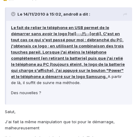
Le 14/11/2010 à 15:02, andro8 a dit :
Le fait de relier le téléphone en USB permet de le
démarrer sans avoir le logo [tel]---/!\--[ordi]. C'est en
tout cas ce qui s'est passé pour moi : débranché du PC,
j'obtenais ce logo ; en utilisant la combinaison des trois
touches pareil. Lorsque j'ai éteins le téléphone
complétement (en retirant la batterie) puis que j'ai relié
le téléphone au PC (toujours éteint, le logo de la batterie
qui charge s'affiche), j'ai appuyé sur le bouton "Power"
et le téléphone a démarré sur le logo Samsung.
A partir
de là, il suffit de suivre ma méthode.
Des nouvelles ?
Salut,
J'ai fait la même manipulation que toi pour le démarrage,
malheureusement