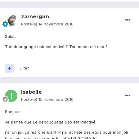
zarnergun
Posté(e)
14 novembre 2010
Salut,
Ton debuguage usb est activé ? Ton mode clé usb ?
Citer
Isabelle
Posté(e)
15 novembre 2010
Bonjour,
Je pense que Le debouguage usb est inactivé
j'ai un joli,ça marche bien! :P j'ai acheté des etuis pour mon joli
hier,vous pouvez le regardez:
étui LG GT540
:lol: