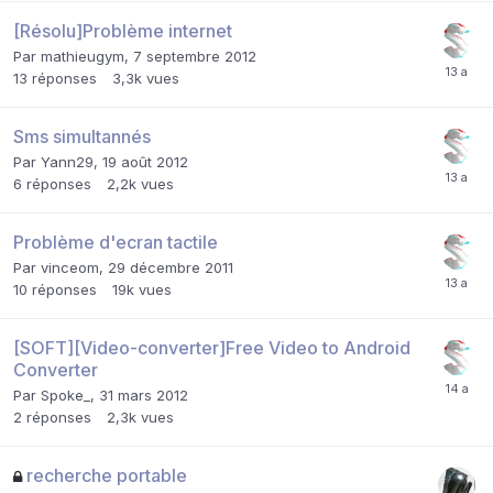
[Résolu]Problème internet
Par
mathieugym
,
7 septembre 2012
13
réponses
3,3k
vues
Sms simultannés
Par
Yann29
,
19 août 2012
6
réponses
2,2k
vues
Problème d'ecran tactile
Par
vinceom
,
29 décembre 2011
10
réponses
19k
vues
[SOFT][Video-converter]Free Video to Android
Converter
Par
Spoke_
,
31 mars 2012
2
réponses
2,3k
vues
recherche portable