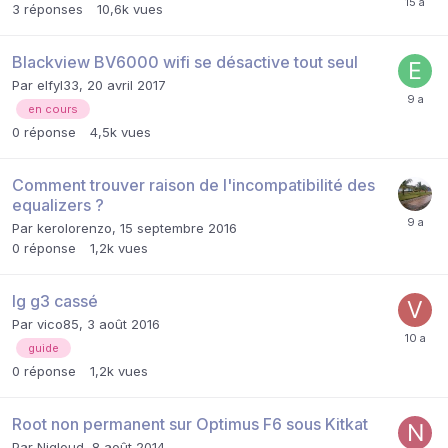
3
réponses
10,6k
vues
Blackview BV6000 wifi se désactive tout seul
Par
elfyl33
,
20 avril 2017
en cours
0
réponse
4,5k
vues
Comment trouver raison de l'incompatibilité des
equalizers ?
Par
kerolorenzo
,
15 septembre 2016
0
réponse
1,2k
vues
lg g3 cassé
Par
vico85
,
3 août 2016
guide
0
réponse
1,2k
vues
Root non permanent sur Optimus F6 sous Kitkat
Par
Nigloud
,
8 août 2014