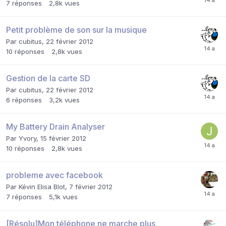
7
réponses
2,8k
vues
Petit problème de son sur la musique
Par
cubitus
,
22 février 2012
10
réponses
2,8k
vues
Gestion de la carte SD
Par
cubitus
,
22 février 2012
6
réponses
3,2k
vues
My Battery Drain Analyser
Par
Yvory
,
15 février 2012
10
réponses
2,8k
vues
probleme avec facebook
Par
Kévin Elisa Blot
,
7 février 2012
7
réponses
5,1k
vues
[Résolu]Mon téléphone ne marche plus