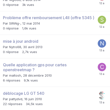
0
réponse
3k
vues
Problème offre remboursement L4II (offre 5345 )
Par
StRiNg-
,
12 mai 2014
0
réponse
1,6k
vues
mise à jour android
Par
Nytro68
,
30 avril 2013
0
réponse
2,7k
vues
Quelle application gps pour cartes
openstreetmap ?
Par
maltosh
,
28 décembre 2010
6
réponses
9,1k
vues
déblocage LG GT 540
Par
pattydvd
,
16 juin 2010
22
réponses
34,5k
vues