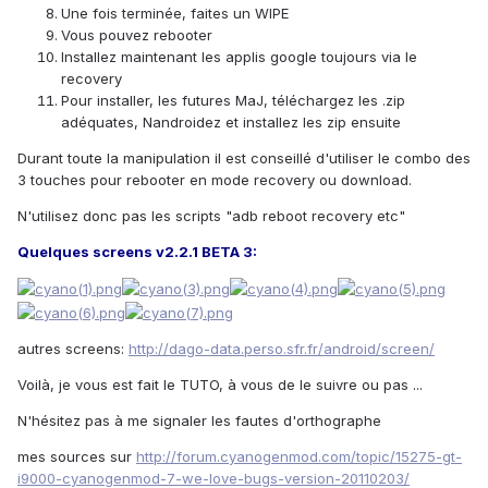
Une fois terminée, faites un WIPE
Vous pouvez rebooter
Installez maintenant les applis google toujours via le
recovery
Pour installer, les futures MaJ, téléchargez les .zip
adéquates, Nandroidez et installez les zip ensuite
Durant toute la manipulation il est conseillé d'utiliser le combo des
3 touches pour rebooter en mode recovery ou download.
N'utilisez donc pas les scripts "adb reboot recovery etc"
Quelques screens v2.2.1 BETA 3:
autres screens:
http://dago-data.perso.sfr.fr/android/screen/
Voilà, je vous est fait le TUTO, à vous de le suivre ou pas ...
N'hésitez pas à me signaler les fautes d'orthographe
mes sources sur
http://forum.cyanogenmod.com/topic/15275-gt-
i9000-cyanogenmod-7-we-love-bugs-version-20110203/