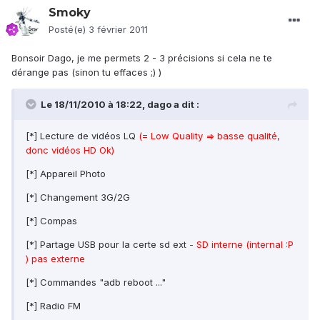
Smoky
Posté(e)
3 février 2011
Bonsoir Dago, je me permets 2 - 3 précisions si cela ne te
dérange pas (sinon tu effaces ;) )
Le 18/11/2010 à 18:22, dago a dit :
[*] Lecture de vidéos LQ
(= Low Quality => basse qualité,
donc vidéos HD Ok)
[*] Appareil Photo
[*] Changement 3G/2G
[*] Compas
[*] Partage USB pour la certe sd ext
- SD interne (internal :P
) pas externe
[*] Commandes "adb reboot ..."
[*] Radio FM