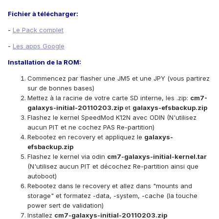
Fichier à télécharger:
-
Le Pack complet
-
Les apps Google
Installation de la ROM:
Commencez par flasher une JM5 et une JPY (vous partirez
sur de bonnes bases)
Mettez à la racine de votre carte SD interne, les .zip:
cm7-
galaxys-initial-20110203.zip
et
galaxys-efsbackup.zip
Flashez le kernel SpeedMod K12N avec ODIN (N'utilisez
aucun PIT et ne cochez PAS Re-partition)
Rebootez en recovery et appliquez le
galaxys-
efsbackup.zip
Flashez le kernel via odin
cm7-galaxys-initial-kernel.tar
(N'utilisez aucun PIT et décochez Re-partition ainsi que
autoboot)
Rebootez dans le recovery et allez dans "mounts and
storage" et formatez -data, -system, -cache (la touche
power sert de validation)
Installez
cm7-galaxys-initial-20110203.zip