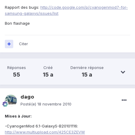
Rapport des bugs:
http://code.google.com/p/cyanogenmod7-for-
samsung-galaxys/issues/list
Bon flashage
Citer
Réponses
Créé
Dernière réponse
55
15 a
15 a
dago
Posté(e)
18 novembre 2010
Mises à Jour:
-CyanogenMod 6.1-GalaxyS-B20101116:
http://www.multiupload.com/425CE3ZEVW