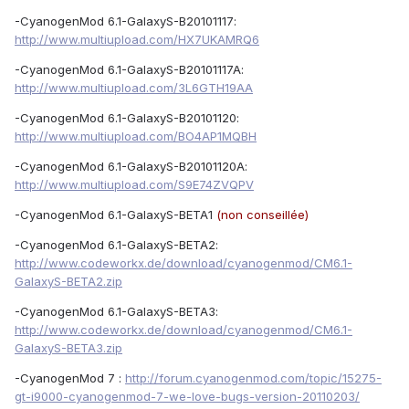
-CyanogenMod 6.1-GalaxyS-B20101117:
http://www.multiupload.com/HX7UKAMRQ6
-CyanogenMod 6.1-GalaxyS-B20101117A:
http://www.multiupload.com/3L6GTH19AA
-CyanogenMod 6.1-GalaxyS-B20101120:
http://www.multiupload.com/BO4AP1MQBH
-CyanogenMod 6.1-GalaxyS-B20101120A:
http://www.multiupload.com/S9E74ZVQPV
-CyanogenMod 6.1-GalaxyS-BETA1
(non conseillée)
-CyanogenMod 6.1-GalaxyS-BETA2:
http://www.codeworkx.de/download/cyanogenmod/CM6.1-
GalaxyS-BETA2.zip
-CyanogenMod 6.1-GalaxyS-BETA3:
http://www.codeworkx.de/download/cyanogenmod/CM6.1-
GalaxyS-BETA3.zip
-CyanogenMod 7 :
http://forum.cyanogenmod.com/topic/15275-
gt-i9000-cyanogenmod-7-we-love-bugs-version-20110203/