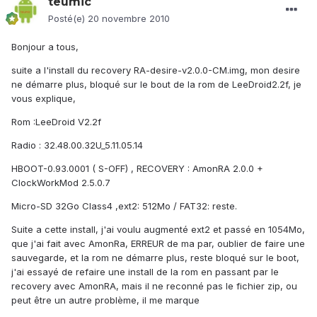
teumic
Posté(e)
20 novembre 2010
Bonjour a tous,
suite a l'install du recovery RA-desire-v2.0.0-CM.img, mon desire
ne démarre plus, bloqué sur le bout de la rom de LeeDroid2.2f, je
vous explique,
Rom :LeeDroid V2.2f
Radio : 32.48.00.32U_5.11.05.14
HBOOT-0.93.0001 ( S-OFF) , RECOVERY : AmonRA 2.0.0 +
ClockWorkMod 2.5.0.7
Micro-SD 32Go Class4 ,ext2: 512Mo / FAT32: reste.
Suite a cette install, j'ai voulu augmenté ext2 et passé en 1054Mo,
que j'ai fait avec AmonRa, ERREUR de ma par, oublier de faire une
sauvegarde, et la rom ne démarre plus, reste bloqué sur le boot,
j'ai essayé de refaire une install de la rom en passant par le
recovery avec AmonRA, mais il ne reconné pas le fichier zip, ou
peut être un autre problème, il me marque