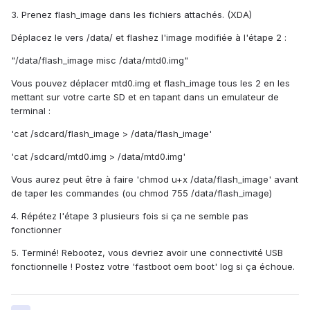
3. Prenez flash_image dans les fichiers attachés. (XDA)
Déplacez le vers /data/ et flashez l'image modifiée à l'étape 2 :
"/data/flash_image misc /data/mtd0.img"
Vous pouvez déplacer mtd0.img et flash_image tous les 2 en les
mettant sur votre carte SD et en tapant dans un emulateur de
terminal :
'cat /sdcard/flash_image > /data/flash_image'
'cat /sdcard/mtd0.img > /data/mtd0.img'
Vous aurez peut être à faire 'chmod u+x /data/flash_image' avant
de taper les commandes (ou chmod 755 /data/flash_image)
4. Répétez l'étape 3 plusieurs fois si ça ne semble pas
fonctionner
5. Terminé! Rebootez, vous devriez avoir une connectivité USB
fonctionnelle ! Postez votre 'fastboot oem boot' log si ça échoue.