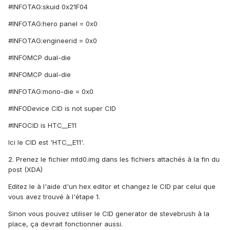
#INFOTAG:skuid 0x21F04
#INFOTAG:hero panel = 0x0
#INFOTAG:engineerid = 0x0
#INFOMCP dual-die
#INFOMCP dual-die
#INFOTAG:mono-die = 0x0
#INFODevice CID is not super CID
#INFOCID is HTC__E11
Ici le CID est 'HTC__E11'.
2. Prenez le fichier mtd0.img dans les fichiers attachés à la fin du
post (XDA)
Editez le à l'aide d'un hex editor et changez le CID par celui que
vous avez trouvé à l'étape 1.
Sinon vous pouvez utiliser le CID generator de stevebrush à la
place, ça devrait fonctionner aussi.