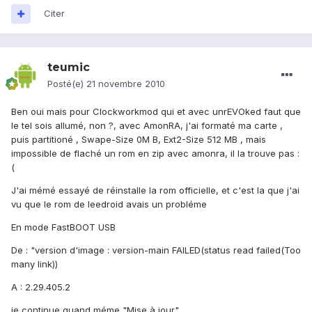
Citer
teumic
Posté(e)
21 novembre 2010
Ben oui mais pour Clockworkmod qui et avec unrEVOked faut que
le tel sois allumé, non ?, avec AmonRA, j'ai formaté ma carte ,
puis partitioné , Swape-Size 0M B, Ext2-Size 512 MB , mais
impossible de flaché un rom en zip avec amonra, il la trouve pas :
(
J'ai mémé essayé de réinstalle la rom officielle, et c'est la que j'ai
vu que le rom de leedroid avais un probléme
En mode FastBOOT USB
De : "version d'image : version-main FAILED(status read failed(Too
many link))
A : 2.29.405.2
je continue quand méme "Mise à jour"