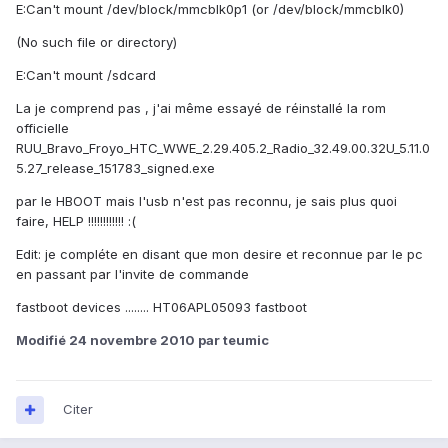
E:Can't mount /dev/block/mmcblk0p1 (or /dev/block/mmcblk0)
(No such file or directory)
E:Can't mount /sdcard
La je comprend pas , j'ai même essayé de réinstallé la rom
officielle
RUU_Bravo_Froyo_HTC_WWE_2.29.405.2_Radio_32.49.00.32U_5.11.0
5.27_release_151783_signed.exe
par le HBOOT mais l'usb n'est pas reconnu, je sais plus quoi
faire, HELP !!!!!!!!!!!! :(
Edit: je compléte en disant que mon desire et reconnue par le pc
en passant par l'invite de commande
fastboot devices ........ HT06APL05093 fastboot
Modifié
24 novembre 2010
par teumic
Citer