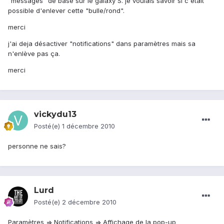
"messages" de base sur le galaxy S. je voulais savoir si c'était
possible d'enlever cette "bulle/rond".
merci
j'ai deja désactiver "notifications" dans paramètres mais sa
n'enlève pas ça.
merci
vickydu13
Posté(e)
1 décembre 2010
personne ne sais?
Lurd
Posté(e)
2 décembre 2010
Paramètres => Notifications => Affichage de la pop-up