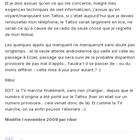
Et je dois avouer qu'en ce qui me concerne, malgrè mes
exigences techniques de vieil informaticien, j'avoue qu'en
voyant/manipulant son Tattoo, si c'était aujourd'hui que je devais
renouveller mon téléphone, le Tattoo serait largement en lice, ne
serait-ce qu'à cause de sa radio (la seule chose que je regrette
de mon Nokia).
Les quelques applis qui manquent ne manqueront sans doute pas
longtemps... et la seule attente androidienne qui vaille est celle du
passage à Eclair, passage qui sera suivi de la probable disparition
provisoire de pas mal d'applis... Faudra t-il se passer de - ou du
moins différer - cette mise à jour pour autant..? :)
RiBor
EDIT: la TV marche finalement, sans rien changer... depuis que le
numéro d'origine a été porté sur le Tattoo (hier on etait sur un
numero provisoire... cela venait donc de là). Et comme la TV
marche, on va enfin pouvoir l'éteindre ;-)
Modifié
1 novembre 2009
par ribor