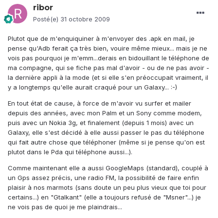
ribor
Posté(e)
31 octobre 2009
Plutot que de m'enquiquiner à m'envoyer des .apk en mail, je
pense qu'Adb ferait ça très bien, vouire même mieux... mais je ne
vois pas pourquoi je m'emm...derais en bidouillant le téléphone de
ma compagne, qui se fiche pas mal d'avoir - ou de ne pas avoir -
la dernière appli à la mode (et si elle s'en préoccupait vraiment, il
y a longtemps qu'elle aurait craqué pour un Galaxy... :-)
En tout état de cause, à force de m'avoir vu surfer et mailer
depuis des années, avec mon Palm et un Sony comme modem,
puis avec un Nokia 3g, et finalement (depuis 1 mois) avec un
Galaxy, elle s'est décidé à elle aussi passer le pas du téléphone
qui fait autre chose que téléphoner (même si je pense qu'on est
plutot dans le Pda qui téléphone aussi...).
Comme maintenant elle a aussi GoogleMaps (standard), couplé à
un Gps assez précis, une radio FM, la possibilité de faire enfin
plaisir à nos marmots (sans doute un peu plus vieux que toi pour
certains...) en "Gtalkant" (elle a toujours refusé de "Msner"...) je
ne vois pas de quoi je me plaindrais...