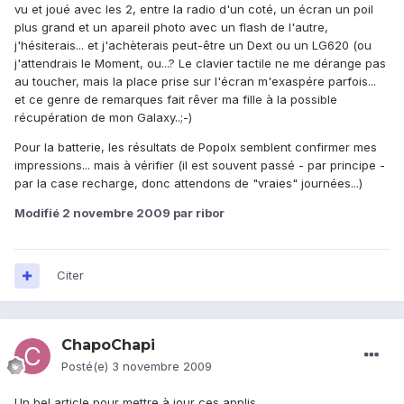
vu et joué avec les 2, entre la radio d'un coté, un écran un poil
plus grand et un apareil photo avec un flash de l'autre,
j'hésiterais... et j'achèterais peut-être un Dext ou un LG620 (ou
j'attendrais le Moment, ou...? Le clavier tactile ne me dérange pas
au toucher, mais la place prise sur l'écran m'exaspére parfois...
et ce genre de remarques fait rêver ma fille à la possible
récupération de mon Galaxy..;-)
Pour la batterie, les résultats de Popolx semblent confirmer mes
impressions... mais à vérifier (il est souvent passé - par principe -
par la case recharge, donc attendons de "vraies" journées...)
Modifié
2 novembre 2009
par ribor
Citer
ChapoChapi
Posté(e)
3 novembre 2009
Un bel article pour mettre à jour ces applis