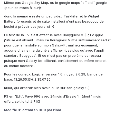
Même pas Google Sky Map, ou le google maps "officiel" google
(pour les mises à jour)!!!
donc la mémoire reste un peu vide... Taskkiller et le Widget
Battery (présents et de suite installés) n'ont pas beaucoup de
boulot à prévoir ces jours-ci :-)
Le test de la TV s'est effectué avec BouyguesTV (BgTV qque
j'utilise est absent... mais ce BouyguesTV m'a suffisamment séduit
pour que je l'installe sur mon Galaxy!)... malheureusement,
aucune chaine n'a daigné s'afficher (pas plus qu'avec l'appli
standard Bouygues). Et ce n'est pas un probléme de réseau
puisque mon Galaxy les affichait parfaitement du même endroit
au même moment...
Pour les curieux: Logiciel version 1.6, noyau 2.6.29, bande de
base: 13.29.55.13H_3.35.07.20
RiBor, qui aimerait bien avoir la FM sur son galaxy :-(
PS en "Edit": Payé 99€ avec 24mois d'Evasio 1h (dont 1 mois
offert, soit le tel à 71€)
Modifié
31 octobre 2009
par ribor