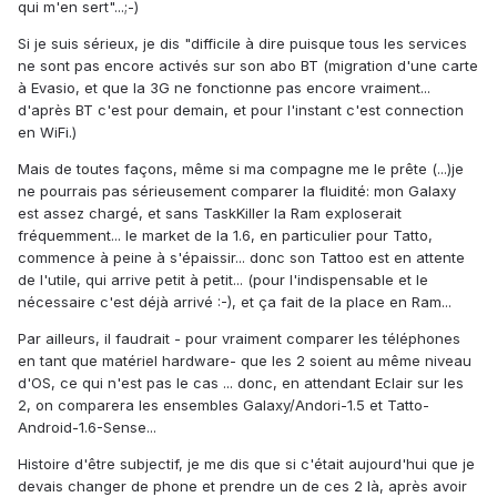
qui m'en sert"...;-)
Si je suis sérieux, je dis "difficile à dire puisque tous les services
ne sont pas encore activés sur son abo BT (migration d'une carte
à Evasio, et que la 3G ne fonctionne pas encore vraiment...
d'après BT c'est pour demain, et pour l'instant c'est connection
en WiFi.)
Mais de toutes façons, même si ma compagne me le prête (...)je
ne pourrais pas sérieusement comparer la fluidité: mon Galaxy
est assez chargé, et sans TaskKiller la Ram exploserait
fréquemment... le market de la 1.6, en particulier pour Tatto,
commence à peine à s'épaissir... donc son Tattoo est en attente
de l'utile, qui arrive petit à petit... (pour l'indispensable et le
nécessaire c'est déjà arrivé :-), et ça fait de la place en Ram...
Par ailleurs, il faudrait - pour vraiment comparer les téléphones
en tant que matériel hardware- que les 2 soient au même niveau
d'OS, ce qui n'est pas le cas ... donc, en attendant Eclair sur les
2, on comparera les ensembles Galaxy/Andori-1.5 et Tatto-
Android-1.6-Sense...
Histoire d'être subjectif, je me dis que si c'était aujourd'hui que je
devais changer de phone et prendre un de ces 2 là, après avoir