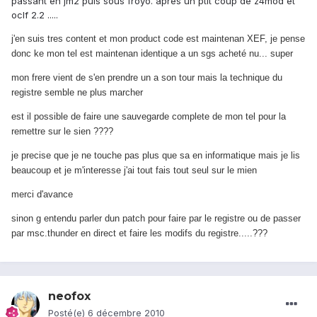
passant en jm2 puis sous froyo. apres un ptit coup de z4mod et
oclf 2.2 .....
j'en suis tres content et mon product code est maintenan XEF, je pense
donc ke mon tel est maintenan identique a un sgs acheté nu... super
mon frere vient de s'en prendre un a son tour mais la technique du
registre semble ne plus marcher
est il possible de faire une sauvegarde complete de mon tel pour la
remettre sur le sien ????
je precise que je ne touche pas plus que sa en informatique mais je lis
beaucoup et je m'interesse j'ai tout fais tout seul sur le mien
merci d'avance
sinon g entendu parler dun patch pour faire par le registre ou de passer
par msc.thunder en direct et faire les modifs du registre.....???
neofox
Posté(e)
6 décembre 2010