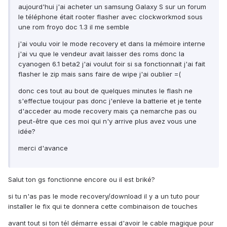
aujourd'hui j'ai acheter un samsung Galaxy S sur un forum
le téléphone était rooter flasher avec clockworkmod sous
une rom froyo doc 1.3 il me semble
j'ai voulu voir le mode recovery et dans la mémoire interne
j'ai vu que le vendeur avait laisser des roms donc la
cyanogen 6.1 beta2 j'ai voulut foir si sa fonctionnait j'ai fait
flasher le zip mais sans faire de wipe j'ai oublier =(
donc ces tout au bout de quelques minutes le flash ne
s'effectue toujour pas donc j'enleve la batterie et je tente
d'acceder au mode recovery mais ça nemarche pas ou
peut-être que ces moi qui n'y arrive plus avez vous une
idée?
merci d'avance
Salut ton gs fonctionne encore ou il est briké?
si tu n'as pas le mode recovery/download il y a un tuto pour
installer le fix qui te donnera cette combinaison de touches
avant tout si ton tél démarre essai d'avoir le cable magique pour