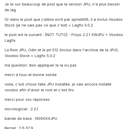
Je lis sur beaucoup de post que la version JPU, n'a plus besoin
de lag.
Or dans le post que j'utilise ecrit par spinelli06, il a inclus Voodoo
Stock (je ne sais pas ce que c'est) + Lagfix 5.0.2
le post est le suivant : [NOT TUTO] - Froyo 2.2.1 XWJPU + Voodoo
Lagfix
La Rom JPU, Odin et le pit 512 (inclus dans l'archive de la JPU),
Voodoo Stock + Lagfix 5.0.2
ma question: dois appliquer le la ou pas
merci à tous et bonne soirée
voila, c'est chose faite JPU installée. je vais encore installé
voodoo afin d'avoir le root et c'est fini.
merci pour vos réponses
micrologiciel : 2.2.1
bande de base : I9000XXJPU
Kernel : 2.6.32.9