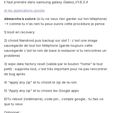
Il faut prendre dans samsung galaxy
Galaxo_V1.6.3.4
et les applications google
démarche à suivre
(si tu ne veux rien garder sur ton téléphone)
--> comme tu n'as rien tu peux suivre cette procédure je pense
1) boot en recovery
2) choisit Nandroid puis backup sur slot 1 : c'est une image
sauvegarde de tout ton téléphone (garde toujours cette
sauvegarde c'est ta rom de base à restaurer si tu rencontres un
problème)
3) wipe data factory reset (valide par le bouton "home" le tout
petit) : supprime tout, c'est trés important pour ne pas rencontrer
de bug aprés
4) "apply any zip" et tu choisit le zip de la rom
5) "Apply any zip" et tu choisis les Google apps
6)Tu reboot (redémarre), code pin... compte google... tu fais ce
que tu veux
Optionnel :