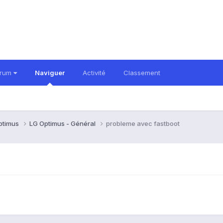
orum
Naviguer
Activité
Classement
ptimus
LG Optimus - Général
probleme avec fastboot