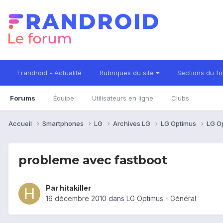
Frandroid - Actualité
Rubriques du site
Sections du f
Forums
Équipe
Utilisateurs en ligne
Clubs
Accueil
Smartphones
LG
Archives LG
LG Optimus
LG O
probleme avec fastboot
Par
hitakiller
16 décembre 2010
dans
LG Optimus - Général