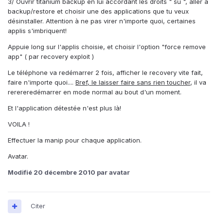
3/ Ouvrir titanium backup en lui accordant les droits " su ", aller à
backup/restore et choisir une des applications que tu veux
désinstaller. Attention à ne pas virer n'importe quoi, certaines
applis s'imbriquent!
Appuie long sur l'applis choisie, et choisir l'option "force remove
app" ( par recovery exploit )
Le téléphone va redémarrer 2 fois, afficher le recovery vite fait,
faire n'importe quoi....
Bref, le laisser faire sans rien toucher
, il va
rerereredémarrer en mode normal au bout d'un moment.
Et l'application détestée n'est plus là!
VOILA !
Effectuer la manip pour chaque application.
Avatar.
Modifié
20 décembre 2010
par avatar
Citer