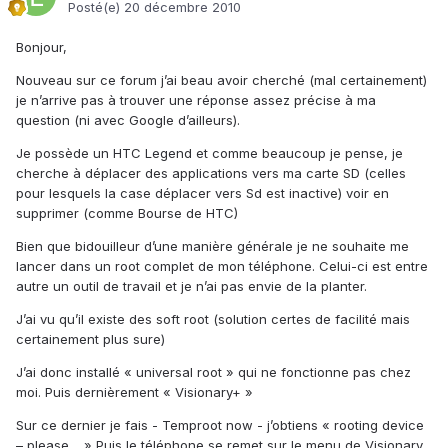
Posté(e)
20 décembre 2010
Bonjour,
Nouveau sur ce forum j’ai beau avoir cherché (mal certainement)
je n’arrive pas à trouver une réponse assez précise à ma
question (ni avec Google d’ailleurs).
Je possède un HTC Legend et comme beaucoup je pense, je
cherche à déplacer des applications vers ma carte SD (celles
pour lesquels la case déplacer vers Sd est inactive) voir en
supprimer (comme Bourse de HTC)
Bien que bidouilleur d’une manière générale je ne souhaite me
lancer dans un root complet de mon téléphone. Celui-ci est entre
autre un outil de travail et je n’ai pas envie de la planter.
J’ai vu qu’il existe des soft root (solution certes de facilité mais
certainement plus sure)
J’ai donc installé « universal root » qui ne fonctionne pas chez
moi. Puis dernièrement « Visionary+ »
Sur ce dernier je fais - Temproot now - j’obtiens « rooting device
– please… » Puis le téléphone se remet sur le menu de Visionary.