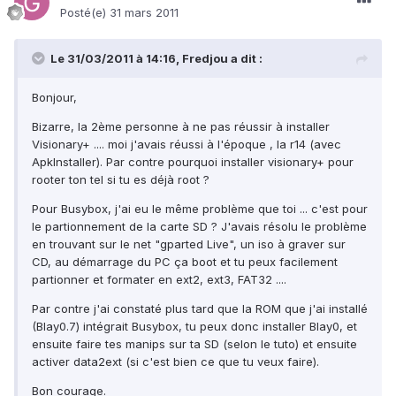
Posté(e)
31 mars 2011
Le 31/03/2011 à 14:16, Fredjou a dit :
Bonjour,
Bizarre, la 2ème personne à ne pas réussir à installer
Visionary+ .... moi j'avais réussi à l'époque , la r14 (avec
ApkInstaller). Par contre pourquoi installer visionary+ pour
rooter ton tel si tu es déjà root ?
Pour Busybox, j'ai eu le même problème que toi ... c'est pour
le partionnement de la carte SD ? J'avais résolu le problème
en trouvant sur le net "gparted Live", un iso à graver sur
CD, au démarrage du PC ça boot et tu peux facilement
partionner et formater en ext2, ext3, FAT32 ....
Par contre j'ai constaté plus tard que la ROM que j'ai installé
(Blay0.7) intégrait Busybox, tu peux donc installer Blay0, et
ensuite faire tes manips sur ta SD (selon le tuto) et ensuite
activer data2ext (si c'est bien ce que tu veux faire).
Bon courage.