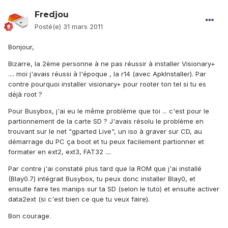
Fredjou
Posté(e)
31 mars 2011
Bonjour,
Bizarre, la 2ème personne à ne pas réussir à installer Visionary+
.... moi j'avais réussi à l'époque , la r14 (avec ApkInstaller). Par
contre pourquoi installer visionary+ pour rooter ton tel si tu es
déjà root ?
Pour Busybox, j'ai eu le même problème que toi ... c'est pour le
partionnement de la carte SD ? J'avais résolu le problème en
trouvant sur le net "gparted Live", un iso à graver sur CD, au
démarrage du PC ça boot et tu peux facilement partionner et
formater en ext2, ext3, FAT32 ....
Par contre j'ai constaté plus tard que la ROM que j'ai installé
(Blay0.7) intégrait Busybox, tu peux donc installer Blay0, et
ensuite faire tes manips sur ta SD (selon le tuto) et ensuite activer
data2ext (si c'est bien ce que tu veux faire).
Bon courage.