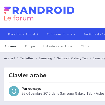
Frandroid - Actualité
Rubriques du site
Sections du f
Forums
Équipe
Utilisateurs en ligne
Clubs
Accueil
Tablettes
Samsung
Samsung Galaxy Tab
Samsung
Clavier arabe
Par
ouways
25 décembre 2010
dans
Samsung Galaxy Tab - Aides