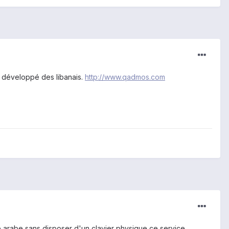
s) développé des libanais.
http://www.qadmos.com
gne arabe sans disposer d'un clavier physique ce service