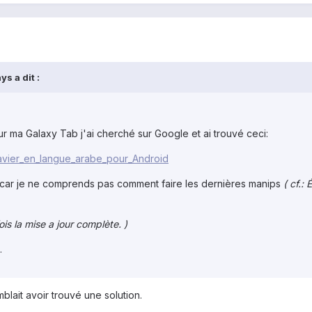
s a dit :
ur ma Galaxy Tab j'ai cherché sur Google et ai trouvé ceci:
Clavier_en_langue_arabe_pour_Android
r car je ne comprends pas comment faire les dernières manips
( cf.:
s la mise a jour complète. )
.
lait avoir trouvé une solution.