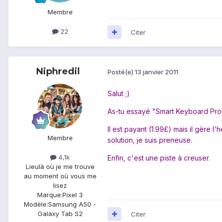
Membre
22
Citer
Niphredil
Posté(e)
13 janvier 2011
Salut ;)
As-tu essayé "Smart Keyboard Pro
Il est payant (1.99£) mais il gère l'
Membre
solution, je suis preneuse.
4,1k
Enfin, c'est une piste à creuser.
Lieu
là où je me trouve
au moment où vous me
lisez
Marque:
Pixel 3
Modèle:
Samsung A50 -
Galaxy Tab S2
Citer