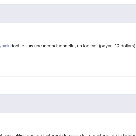
yamli
dont je suis une inconditionnelle, un logiciel (payant 10 dollar
 aussi utilisateurs de l'internet de saisir des caracteres de la lan