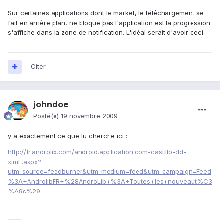
Sur certaines applications dont le market, le téléchargement se
fait en arrière plan, ne bloque pas l'application est la progression
s'affiche dans la zone de notification. L'idéal serait d'avoir ceci.
Citer
johndoe
Posté(e)
19 novembre 2009
y a exactement ce que tu cherche ici :
http://fr.androlib.com/android.application.com-castillo-dd-
xjmF.aspx?
utm_source=feedburner&utm_medium=feed&utm_campaign=Feed
%3A+AndrolibFR+%28AndroLib+%3A+Toutes+les+nouveaut%C3
%A9s%29