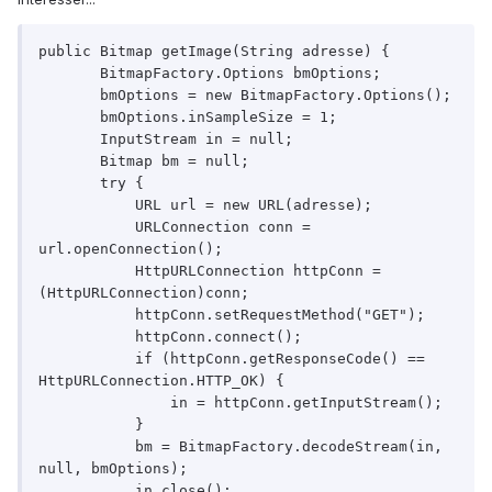
public Bitmap getImage(String adresse) {

       BitmapFactory.Options bmOptions;

       bmOptions = new BitmapFactory.Options();

       bmOptions.inSampleSize = 1;

       InputStream in = null;

       Bitmap bm = null;

       try {

           URL url = new URL(adresse);

           URLConnection conn = 
url.openConnection();

           HttpURLConnection httpConn = 
(HttpURLConnection)conn;

           httpConn.setRequestMethod("GET");

           httpConn.connect();

           if (httpConn.getResponseCode() == 
HttpURLConnection.HTTP_OK) {

               in = httpConn.getInputStream();

           }

           bm = BitmapFactory.decodeStream(in, 
null, bmOptions);

           in.close();
