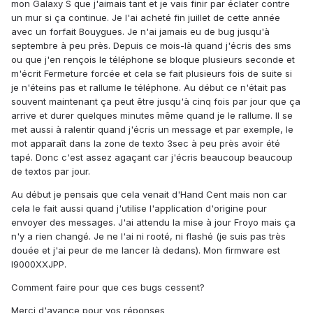
mon Galaxy S que j'aimais tant et je vais finir par éclater contre
un mur si ça continue. Je l'ai acheté fin juillet de cette année
avec un forfait Bouygues. Je n'ai jamais eu de bug jusqu'à
septembre à peu près. Depuis ce mois-là quand j'écris des sms
ou que j'en rençois le téléphone se bloque plusieurs seconde et
m'écrit Fermeture forcée et cela se fait plusieurs fois de suite si
je n'éteins pas et rallume le téléphone. Au début ce n'était pas
souvent maintenant ça peut être jusqu'à cinq fois par jour que ça
arrive et durer quelques minutes même quand je le rallume. Il se
met aussi à ralentir quand j'écris un message et par exemple, le
mot apparaît dans la zone de texto 3sec à peu près avoir été
tapé. Donc c'est assez agaçant car j'écris beaucoup beaucoup
de textos par jour.
Au début je pensais que cela venait d'Hand Cent mais non car
cela le fait aussi quand j'utilise l'application d'origine pour
envoyer des messages. J'ai attendu la mise à jour Froyo mais ça
n'y a rien changé. Je ne l'ai ni rooté, ni flashé (je suis pas très
douée et j'ai peur de me lancer là dedans). Mon firmware est
I9000XXJPP.
Comment faire pour que ces bugs cessent?
Merci d'avance pour vos réponses