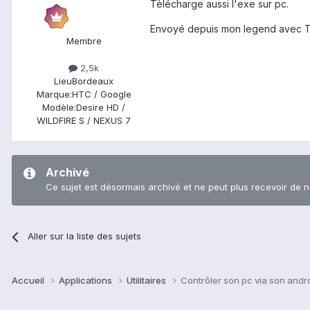
Tèlécharge aussi l'exe sur pc.
Envoyé depuis mon legend avec Ta
Membre
2,5k
Lieu
Bordeaux
Marque:
HTC / Google
Modèle:
Desire HD /
WILDFIRE S / NEXUS 7
Archivé
Ce sujet est désormais archivé et ne peut plus recevoir de 
Aller sur la liste des sujets
Accueil
Applications
Utilitaires
Contrôler son pc via son andr