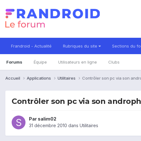
Frandroid - Actualité
Rubriques du site
Sections du f
Forums
Équipe
Utilisateurs en ligne
Clubs
Accueil
Applications
Utilitaires
Contrôler son pc via son andr
Contrôler son pc via son androph
Par
salim02
31 décembre 2010
dans
Utilitaires