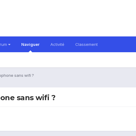
orum
Naviguer
Activité
Classement
ophone sans wifi ?
one sans wifi ?