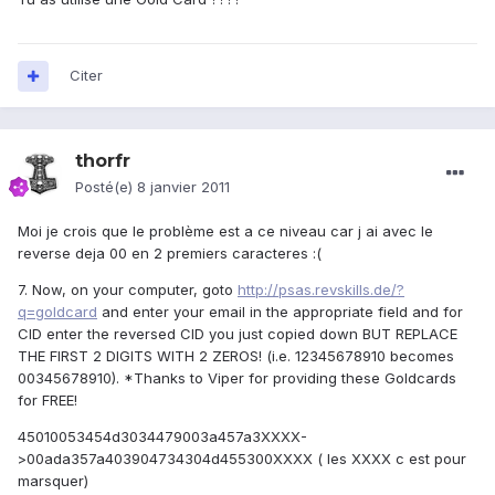
Citer
thorfr
Posté(e)
8 janvier 2011
Moi je crois que le problème est a ce niveau car j ai avec le
reverse deja 00 en 2 premiers caracteres :(
7. Now, on your computer, goto
http://psas.revskills.de/?
q=goldcard
and enter your email in the appropriate field and for
CID enter the reversed CID you just copied down BUT REPLACE
THE FIRST 2 DIGITS WITH 2 ZEROS! (i.e. 12345678910 becomes
00345678910). *Thanks to Viper for providing these Goldcards
for FREE!
45010053454d3034479003a457a3XXXX-
>00ada357a403904734304d455300XXXX ( les XXXX c est pour
marsquer)