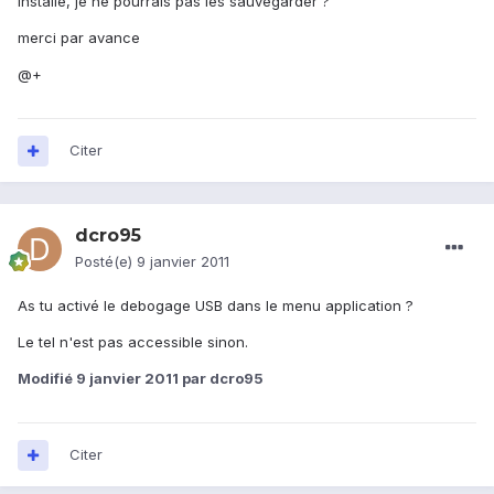
installé, je ne pourrais pas les sauvegarder ?
merci par avance
@+
Citer
dcro95
Posté(e)
9 janvier 2011
As tu activé le debogage USB dans le menu application ?
Le tel n'est pas accessible sinon.
Modifié
9 janvier 2011
par dcro95
Citer