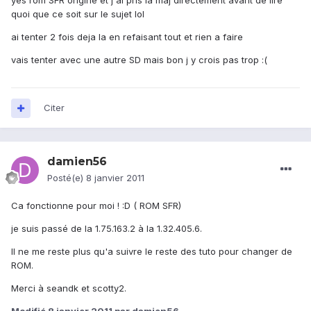
yes rom SFR origine et j ai pris la maj directement avant de lire
quoi que ce soit sur le sujet lol
ai tenter 2 fois deja la en refaisant tout et rien a faire
vais tenter avec une autre SD mais bon j y crois pas trop :(
Citer
damien56
Posté(e)
8 janvier 2011
Ca fonctionne pour moi ! :D ( ROM SFR)
je suis passé de la 1.75.163.2 à la 1.32.405.6.
Il ne me reste plus qu'a suivre le reste des tuto pour changer de
ROM.
Merci à seandk et scotty2.