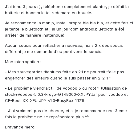
J'ai tenu 3 jours :( , téléphone complètement planter, je défait la
batterie et boomm le tel redemare en boucle.
Je recommence la manip, install propre bla bla bla, et cette fois ci
je tente le bluetooth et j ai un joli 'com.android.bluetooth a été
arrêter de manière inattendue)
Aucun soucis pour reflasher a nouveau, mais 2 x des soucis
diffèrent je me demande d'où peut venir le soucis.
Mon interrogation :
- Mes sauvegardes titaniums faite en 2.1 ne pourrait t'elle pas
engendrer des erreurs quand je suis passer en 2-2-1 ?
- Le problème viendrait t'il de voodoo 5 ou root ? (Utilisation de
stock+Voodoo-5.0.3-Froyo-GT-I9000-XXJPY.tar pour voodoo et
CF-Root-XX_XEU_JPY-v1.3-BusyBox-1.17.1)
- J'ai vraiment pas de chance, et si je recommence une 3 eme
fois le problème ne se représentera plus ^^
D'avance merci