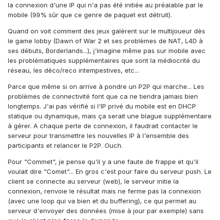
la connexion d'une IP qui n'a pas été initiée au préalable par le
mobile (99% sûr que ce genre de paquet est détruit).
Quand on voit comment des jeux galèrent sur le multijoueur dès
le game lobby (Dawn of War 2 et ses problèmes de NAT, L4D à
ses débuts, Borderlands...), j'imagine même pas sur mobile avec
les problématiques supplémentaires que sont la médiocrité du
réseau, les déco/reco intempestives, etc...
Parce que même si on arrive à pondre un P2P qui marche... Les
problèmes de connectivité font que ca ne tiendra jamais bien
longtemps. J'ai pas vérifié si l'IP privé du mobile est en DHCP
statique ou dynamique, mais ça serait une blague supplémentaire
à gérer. A chaque perte de connexion, il faudrait contacter le
serveur pour transmettre les nouvelles IP à l'ensemble des
participants et relancer le P2P. Ouch.
Pour "Commet", je pense qu'il y a une faute de frappe et qu'il
voulait dire "Comet"... En gros c'est pour faire du serveur push. Le
client se connecte au serveur (web), le serveur initie la
connexion, renvoie le résultat mais ne ferme pas la connexion
(avec une loop qui va bien et du buffering), ce qui permet au
serveur d'envoyer des données (mise à jour par exemple) sans