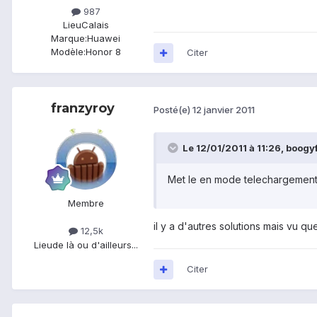
987
Lieu
Calais
Marque:
Huawei
Modèle:
Honor 8
Citer
franzyroy
Posté(e)
12 janvier 2011
Le 12/01/2011 à 11:26, boogyfr
Met le en mode telechargement et
Membre
il y a d'autres solutions mais vu q
12,5k
Lieu
de là ou d'ailleurs...
Citer