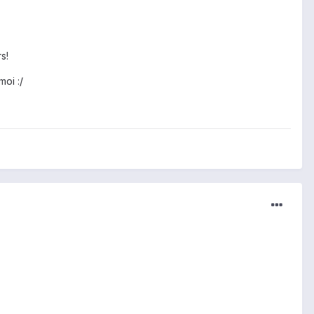
s!
moi :/