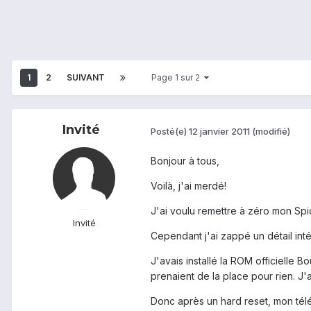
1
2
SUIVANT
Page 1 sur 2
Invité
Posté(e)
12 janvier 2011
(modifié)
Bonjour à tous,
Voilà, j'ai merdé!
J'ai voulu remettre à zéro mon Sp
Invité
Cependant j'ai zappé un détail inté
J'avais installé la ROM officielle B
prenaient de la place pour rien. J'
Donc après un hard reset, mon télé