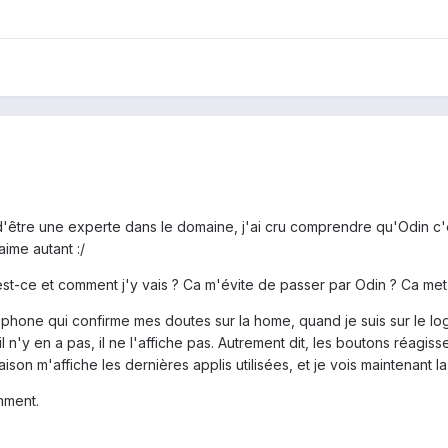
d'être une experte dans le domaine, j'ai cru comprendre qu'Odin c'est
aime autant :/
t-ce et comment j'y vais ? Ca m'évite de passer par Odin ? Ca met
éléphone qui confirme mes doutes sur la home, quand je suis sur le
 n'y en a pas, il ne l'affiche pas. Autrement dit, les boutons réagiss
on m'affiche les dernières applis utilisées, et je vois maintenant la 
mment.