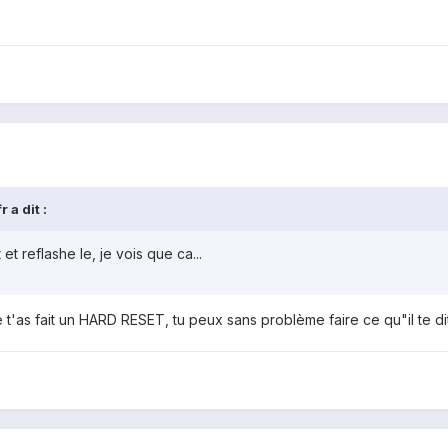
 a dit :
 reflashe le, je vois que ca...
ue t'as fait un HARD RESET, tu peux sans problème faire ce qu"il te d