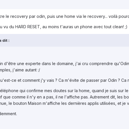
ttre le recovery par odin, puis une home via le recovery... voilà pourqu
au vu du HARD RESET, au moins t'auras un phone avec tout clean! ;)
 dit :
in d'être une experte dans le domaine, j'ai cru comprendre qu'Odin c
imples, j'aime autant :/
'est-ce et comment j'y vais ? Ca m'évite de passer par Odin ? Ca 
 téléphone qui confirme mes doutes sur la home, quand je suis sur
uf que comme il n'y en a pas, il ne l'affiche pas. Autrement dit, les 
ue, le bouton Maison m'affiche les dernières applis utilisées, et je v
idemment.