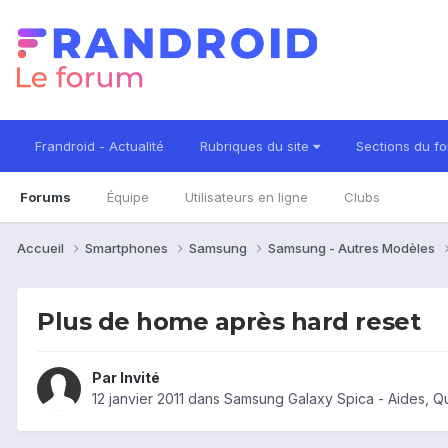
Frandroid - Actualité
Rubriques du site
Sections du f
Forums
Équipe
Utilisateurs en ligne
Clubs
Accueil
Smartphones
Samsung
Samsung - Autres Modèles
Plus de home après hard reset
Par Invité
12 janvier 2011
dans
Samsung Galaxy Spica - Aides, Q