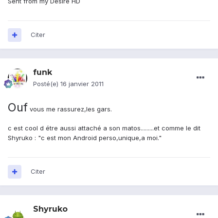
Sent from my Desire HD
Citer
funk
Posté(e)
16 janvier 2011
Ouf
vous me rassurez,les gars.
c est cool d étre aussi attaché a son matos.........et comme le dit
Shyruko : "c est mon Android perso,unique,a moi."
Citer
Shyruko