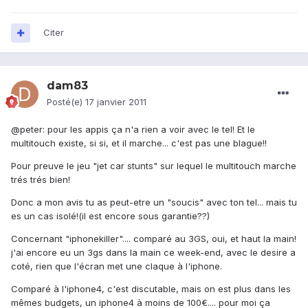
Citer
dam83
Posté(e)
17 janvier 2011
@peter: pour les appis ça n'a rien a voir avec le tel! Et le
multitouch existe, si si, et il marche... c'est pas une blague!!
Pour preuve le jeu "jet car stunts" sur lequel le multitouch marche
trés trés bien!
Donc a mon avis tu as peut-etre un "soucis" avec ton tel... mais tu
es un cas isolé!(il est encore sous garantie??)
Concernant "iphonekiller".... comparé au 3GS, oui, et haut la main!
j'ai encore eu un 3gs dans la main ce week-end, avec le desire a
coté, rien que l'écran met une claque à l'iphone.
Comparé à l'iphone4, c'est discutable, mais on est plus dans les
mêmes budgets, un iphone4 à moins de 100€.... pour moi ça