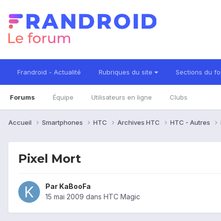
Frandroid - Actualité
Rubriques du site
Sections du f
Forums
Équipe
Utilisateurs en ligne
Clubs
Accueil
Smartphones
HTC
Archives HTC
HTC - Autres
Pixel Mort
Par
KaBooFa
15 mai 2009
dans
HTC Magic