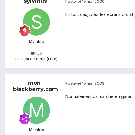
sylvinus
Posté(e)
15 mai 2009
En tout cas, pour les ecrans d'ordi
Membre
150
Lieu
Val de Reuil (Eure)
mon-
Posté(e)
15 mai 2009
blackberry.com
Normalement ca marche en garant
Membre