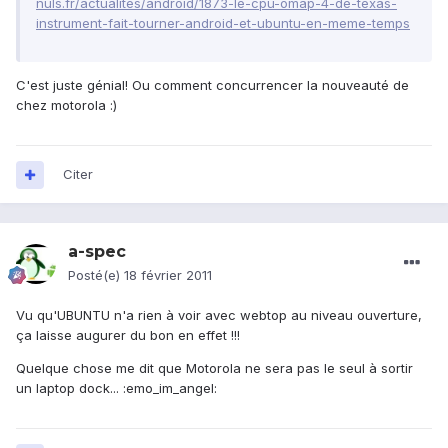
nuls.fr/actualites/android/1873-le-cpu-omap-4-de-texas-
instrument-fait-tourner-android-et-ubuntu-en-meme-temps
C'est juste génial! Ou comment concurrencer la nouveauté de
chez motorola :)
Citer
a-spec
Posté(e)
18 février 2011
Vu qu'UBUNTU n'a rien à voir avec webtop au niveau ouverture,
ça laisse augurer du bon en effet !!!
Quelque chose me dit que Motorola ne sera pas le seul à sortir
un laptop dock... :emo_im_angel: