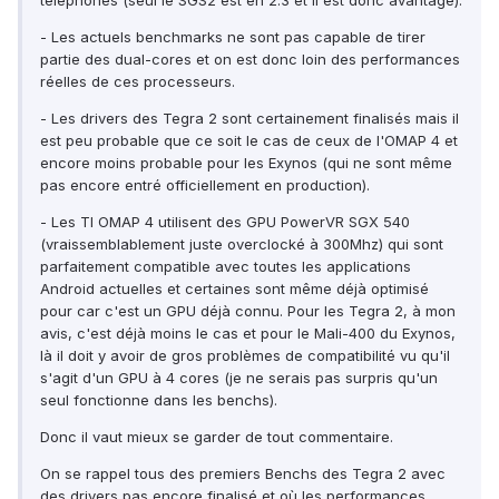
téléphones (seul le SGS2 est en 2.3 et il est donc avantagé).
- Les actuels benchmarks ne sont pas capable de tirer
partie des dual-cores et on est donc loin des performances
réelles de ces processeurs.
- Les drivers des Tegra 2 sont certainement finalisés mais il
est peu probable que ce soit le cas de ceux de l'OMAP 4 et
encore moins probable pour les Exynos (qui ne sont même
pas encore entré officiellement en production).
- Les TI OMAP 4 utilisent des GPU PowerVR SGX 540
(vraissemblablement juste overclocké à 300Mhz) qui sont
parfaitement compatible avec toutes les applications
Android actuelles et certaines sont même déjà optimisé
pour car c'est un GPU déjà connu. Pour les Tegra 2, à mon
avis, c'est déjà moins le cas et pour le Mali-400 du Exynos,
là il doit y avoir de gros problèmes de compatibilité vu qu'il
s'agit d'un GPU à 4 cores (je ne serais pas surpris qu'un
seul fonctionne dans les benchs).
Donc il vaut mieux se garder de tout commentaire.
On se rappel tous des premiers Benchs des Tegra 2 avec
des drivers pas encore finalisé et où les performances