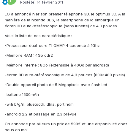
Posté(e)
14 février 2011
LG a annoncé hier son premier téléphone 3D, le optimus 3D. A la
manière de la nitendo 3DS, le smartphone de lg embarque un
écran 3D auto-stéréoscopique (sans lunette) de 4.3 pouces.
Voici la liste de ces caractéristique :
-Processeur dual-core TI OMAP 4 cadencé à 1Ghz
-Mémoire RAM : 4Go ddr2
-Mémoire interne : 8Go (extensible à 40Go par microsd)
-écran 3D auto-stéréoscopique de 4,3 pouces (800x480 pixels)
-Double appareil photo de 5 Mégapixels avec flash led
-batterie 1500mAh
-wifi b/g/n, bluetooth, dlna, port hdmi
-android 2.2 et passage en 2.3 prévue
On annonce par ailleurs un prix de 599€ et une disponibilité chez
nous en mai!