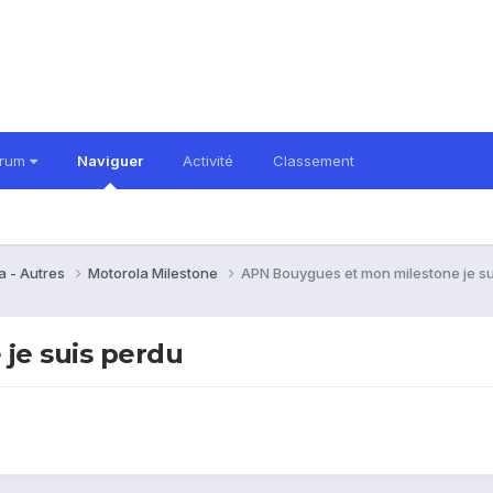
orum
Naviguer
Activité
Classement
a - Autres
Motorola Milestone
APN Bouygues et mon milestone je su
je suis perdu