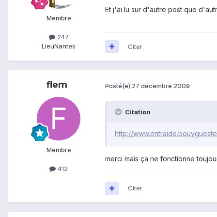
Et j'ai lu sur d'autre post que d'a
Membre
247
Lieu
Nantes
Citer
flem
Posté(e)
27 décembre 2009
Citation
http://www.entraide.bouygueste
Membre
merci mais ça ne fonctionne toujours
412
Citer