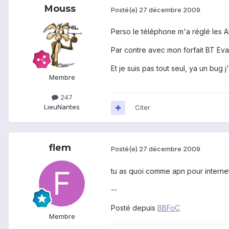
Mouss
Posté(e)
27 décembre 2009
Perso le téléphone m'a réglé les A
Par contre avec mon forfait BT Eva
Et je suis pas tout seul, ya un bug j'
Membre
247
Lieu
Nantes
Citer
flem
Posté(e)
27 décembre 2009
tu as quoi comme apn pour interne
--
Posté depuis
BBFoC
Membre