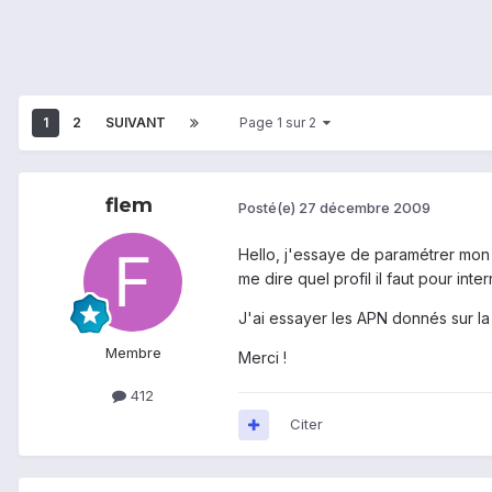
1
2
SUIVANT
Page 1 sur 2
flem
Posté(e)
27 décembre 2009
Hello, j'essaye de paramétrer mon
me dire quel profil il faut pour inte
J'ai essayer les APN donnés sur la
Membre
Merci !
412
Citer