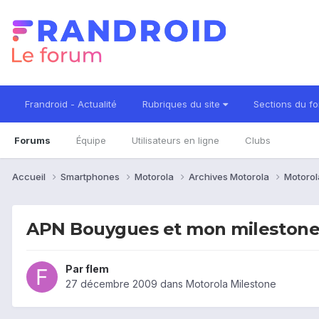
Frandroid - Actualité
Rubriques du site
Sections du f
Forums
Équipe
Utilisateurs en ligne
Clubs
Accueil
Smartphones
Motorola
Archives Motorola
Motorol
APN Bouygues et mon milestone 
Par
flem
27 décembre 2009
dans
Motorola Milestone