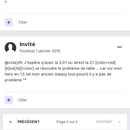
?
Citer
Invité
Posté(e)
1 janvier 2010
@crazyfit: J'espère q'avec la 2.0.1 ou direct la 2.1 [color=red]
[b]sa[/b][/color] va résoudre le problème de taille ... car sur mon
hero en 1.5 (et mon ancien Galaxy tout pourri) il y a pas de
problème ^^
Citer
PRÉCÉDENT
Page 2 sur 2
SUIVANT