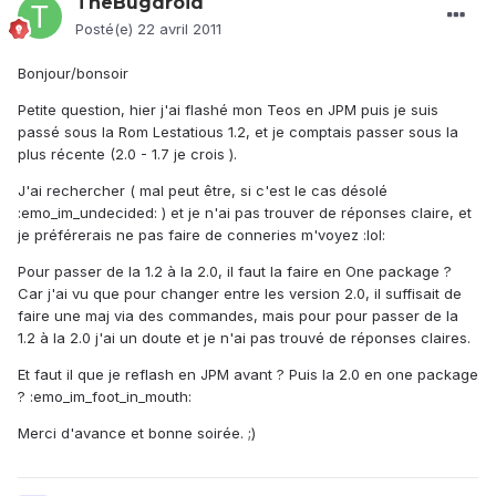
TheBugdroid
Posté(e)
22 avril 2011
Bonjour/bonsoir
Petite question, hier j'ai flashé mon Teos en JPM puis je suis
passé sous la Rom Lestatious 1.2, et je comptais passer sous la
plus récente (2.0 - 1.7 je crois ).
J'ai rechercher ( mal peut être, si c'est le cas désolé
:emo_im_undecided: ) et je n'ai pas trouver de réponses claire, et
je préférerais ne pas faire de conneries m'voyez :lol:
Pour passer de la 1.2 à la 2.0, il faut la faire en One package ?
Car j'ai vu que pour changer entre les version 2.0, il suffisait de
faire une maj via des commandes, mais pour pour passer de la
1.2 à la 2.0 j'ai un doute et je n'ai pas trouvé de réponses claires.
Et faut il que je reflash en JPM avant ? Puis la 2.0 en one package
? :emo_im_foot_in_mouth:
Merci d'avance et bonne soirée. ;)