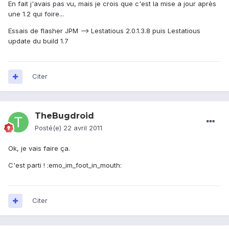
En fait j'avais pas vu, mais je crois que c'est la mise a jour après
une 1.2 qui foire...
Essais de flasher JPM --> Lestatious 2.0.1.3.8 puis Lestatious
update du build 1.7
Citer
TheBugdroid
Posté(e)
22 avril 2011
Ok, je vais faire ça.
C'est parti ! :emo_im_foot_in_mouth:
Citer