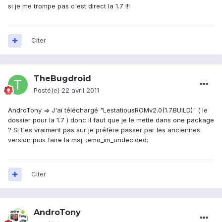
si je me trompe pas c'est direct la 1.7 !!!
Citer
TheBugdroid
Posté(e)
22 avril 2011
AndroTony => J'ai téléchargé "LestatiousROMv2.0(1.7.BUILD)" ( le
dossier pour la 1.7 ) donc il faut que je le mette dans one package
? Si t'es vraiment pas sur je préfère passer par les anciennes
version puis faire la maj. :emo_im_undecided:
Citer
AndroTony