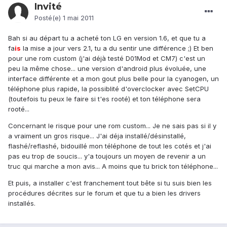
Invité
Posté(e)
1 mai 2011
Bah si au départ tu a acheté ton LG en version 1.6, et que tu a
fa
is
la mise a jour vers 2.1, tu a du sentir une différence ;) Et ben
pour une rom custom (j'ai déjà testé D01Mod et CM7) c'est un
peu la même chose... une version d'android plus évoluée, une
interface différente et a mon gout plus belle pour la cyanogen, un
téléphone plus rapide, la possiblité d'overclocker avec SetCPU
(toutefois tu peux le faire si t'es rooté) et ton téléphone sera
rooté...
Concernant le risque pour une rom custom... Je ne sais pas si il y
a vraiment un gros risque... J'ai déja installé/désinstallé,
flashé/reflashé, bidouillé mon téléphone de tout les cotés et j'ai
pas eu trop de soucis... y'a toujours un moyen de revenir a un
truc qui marche a mon avis... A moins que tu brick ton téléphone...
Et puis, a installer c'est franchement tout bête si tu suis bien les
procédures décrites sur le forum et que tu a bien les drivers
installés.