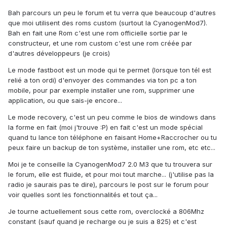
Bah parcours un peu le forum et tu verra que beaucoup d'autres
que moi utilisent des roms custom (surtout la CyanogenMod7).
Bah en fait une Rom c'est une rom officielle sortie par le
constructeur, et une rom custom c'est une rom créée par
d'autres développeurs (je crois)
Le mode fastboot est un mode qui te permet (lorsque ton tél est
relié a ton ordi) d'envoyer des commandes via ton pc a ton
mobile, pour par exemple installer une rom, supprimer une
application, ou que sais-je encore...
Le mode recovery, c'est un peu comme le bios de windows dans
la forme en fait (moi j'trouve :P) en fait c'est un mode spécial
quand tu lance ton téléphone en faisant Home+Raccrocher ou tu
peux faire un backup de ton système, installer une rom, etc etc...
Moi je te conseille la CyanogenMod7 2.0 M3 que tu trouvera sur
le forum, elle est fluide, et pour moi tout marche... (j'utilise pas la
radio je saurais pas te dire), parcours le post sur le forum pour
voir quelles sont les fonctionnalités et tout ça...
Je tourne actuellement sous cette rom, overclocké a 806Mhz
constant (sauf quand je recharge ou je suis a 825) et c'est