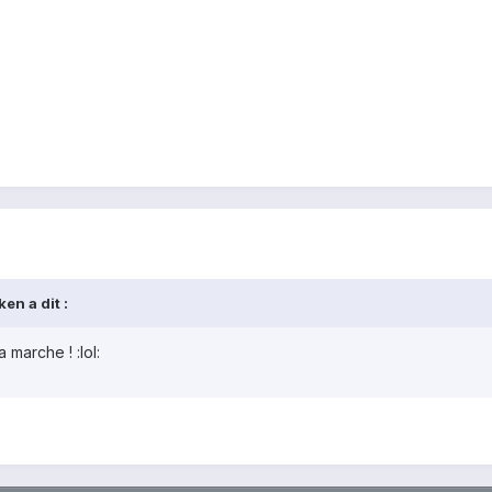
en a dit :
marche ! :lol: