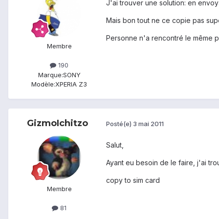
J'ai trouver une solution: en envoya
Mais bon tout ne ce copie pas supe
Personne n'a rencontré le même pr
Membre
190
Marque:
SONY
Modèle:
XPERIA Z3
GizmoIchitzo
Posté(e)
3 mai 2011
Salut,
Ayant eu besoin de le faire, j'ai tr
copy to sim card
Membre
81