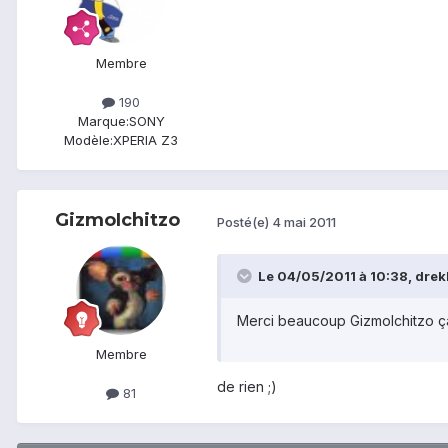
Membre
190
Marque:
SONY
Modèle:
XPERIA Z3
GizmoIchitzo
Posté(e)
4 mai 2011
Le 04/05/2011 à 10:38, drekk
Merci beaucoup GizmoIchitzo ça 
Membre
de rien ;)
81