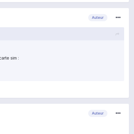
Auteur
arte sim :
Auteur