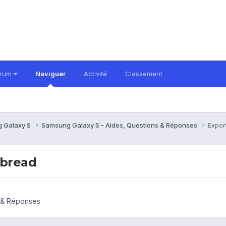
orum
Naviguer
Activité
Classement
 Galaxy S
Samsung Galaxy S - Aides, Questions & Réponses
Expor
rbread
s & Réponses