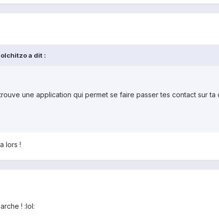
Ichitzo a dit :
 trouve une application qui permet se faire passer tes contact sur ta c
 lors !
che ! :lol: