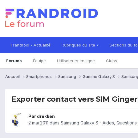
Frandroid - Actualité
Rubriques du site
Sections du f
Forums
Équipe
Utilisateurs en ligne
Clubs
Accueil
Smartphones
Samsung
Gamme Galaxy S
Samsung
Exporter contact vers SIM Ginge
Par
drekken
2 mai 2011
dans
Samsung Galaxy S - Aides, Question