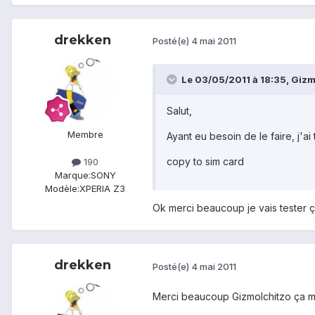
drekken
Posté(e)
4 mai 2011
Le 03/05/2011 à 18:35, Gizmo
Salut,
Membre
Ayant eu besoin de le faire, j'ai
copy to sim card
190
Marque:
SONY
Modèle:
XPERIA Z3
Ok merci beaucoup je vais tester ça
drekken
Posté(e)
4 mai 2011
Merci beaucoup GizmoIchitzo ça mar