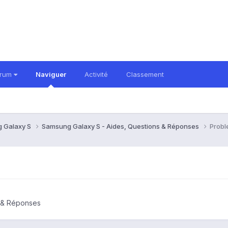
orum
Naviguer
Activité
Classement
 Galaxy S
Samsung Galaxy S - Aides, Questions & Réponses
Probl
s & Réponses