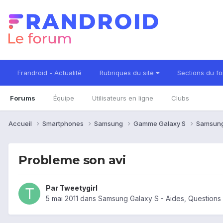
Frandroid - Actualité
Rubriques du site
Sections du f
Forums
Équipe
Utilisateurs en ligne
Clubs
Accueil
Smartphones
Samsung
Gamme Galaxy S
Samsung
Probleme son avi
Par
Tweetygirl
5 mai 2011
dans
Samsung Galaxy S - Aides, Question