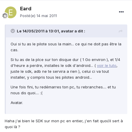
Eard
Posté(e)
14 mai 2011
Le 14/05/2011 à 13:01, avatar a dit :
Oui si tu as le pilote sous la main... ce qui ne doit pas être la
cas.
Si tu as de la plce sur ton disque dur ( 1 Go environ ), et 1/4
d'heure a perdre, installes le sdk d'android... (
voir le tuto
,
juste le sdk, adb ne te servira a rien ), celui ci va tout
installer, y compris tous les pilotes android...
Une fois fini, tu redémarres ton pc, tu rebranches.... et tu
nous dis quoi.... :(
Avatar.
Haha j'ai bien le SDK sur mon pc en entier, j'en fait quoi/il sert à
quoi là ?