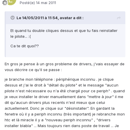
Posté(e)
14 mai 2011
Le 14/05/2011 à 11:54, avatar a dit :
Et quand tu double cliques dessus et que tu fais reinstaller
le pilote... :(
Ca te dit quoi??
En gros je pense à un gros probleme de drivers, j'vais essayer de
vous décrire ce qu'il se passe :
je branche mon téléphone : périphérique inconnu . je clique
dessus et j'ai le droit à "détail du pilote" et le message "aucun
pilote n'est nécessaire ou n'a été chargé pour ce periph" . quand
je veux installer le driver manuellement dans "mettre à jour" il me
dit qu'aucun drivers plus recents n'est mieux que celui
actuellement. Donc je clique sur "désinstaller". En gardant la
fenetre où il y a periph inconnu (très important) je rebranche mon
htc et là miracle il y a "nouveau periph inconnu" , "drivers
installer blabla" ... Mais toujours rien dans poste de travail ... Je