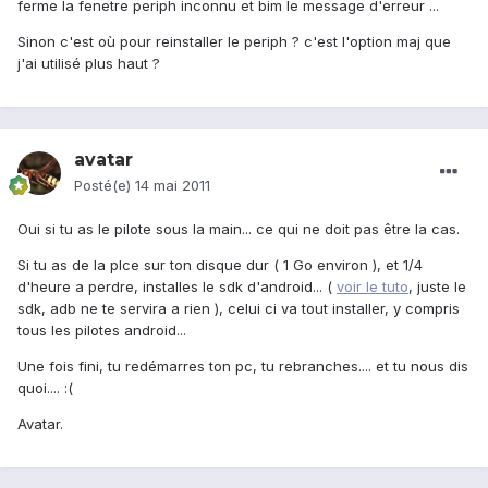
ferme la fenetre periph inconnu et bim le message d'erreur ...
Sinon c'est où pour reinstaller le periph ? c'est l'option maj que
j'ai utilisé plus haut ?
avatar
Posté(e)
14 mai 2011
Oui si tu as le pilote sous la main... ce qui ne doit pas être la cas.
Si tu as de la plce sur ton disque dur ( 1 Go environ ), et 1/4
d'heure a perdre, installes le sdk d'android... (
voir le tuto
, juste le
sdk, adb ne te servira a rien ), celui ci va tout installer, y compris
tous les pilotes android...
Une fois fini, tu redémarres ton pc, tu rebranches.... et tu nous dis
quoi.... :(
Avatar.