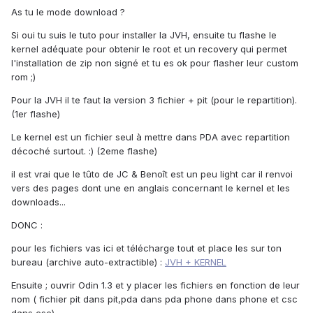
As tu le mode download ?
Si oui tu suis le tuto pour installer la JVH, ensuite tu flashe le
kernel adéquate pour obtenir le root et un recovery qui permet
l'installation de zip non signé et tu es ok pour flasher leur custom
rom ;)
Pour la JVH il te faut la version 3 fichier + pit (pour le repartition).
(1er flashe)
Le kernel est un fichier seul à mettre dans PDA avec repartition
décoché surtout. :) (2eme flashe)
il est vrai que le tûto de JC & Benoît est un peu light car il renvoi
vers des pages dont une en anglais concernant le kernel et les
downloads...
DONC :
pour les fichiers vas ici et télécharge tout et place les sur ton
bureau (archive auto-extractible) :
JVH + KERNEL
Ensuite ; ouvrir Odin 1.3 et y placer les fichiers en fonction de leur
nom ( fichier pit dans pit,pda dans pda phone dans phone et csc