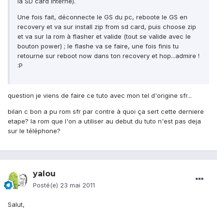
la SD card interne).
Une fois fait, déconnecte le GS du pc, reboote le GS en
recovery et va sur install zip from sd card, puis choose zip
et va sur la rom à flasher et valide (tout se valide avec le
bouton power) ; le flashe va se faire, une fois finis tu
retourne sur reboot now dans ton recovery et hop...admire !
:P
question je viens de faire ce tuto avec mon tel d'origine sfr...
bilan c bon a pu rom sfr par contre à quoi ça sert cette derniere
etape? la rom que l'on a utiliser au debut du tuto n'est pas deja
sur le téléphone?
yalou
Posté(e)
23 mai 2011
Salut,