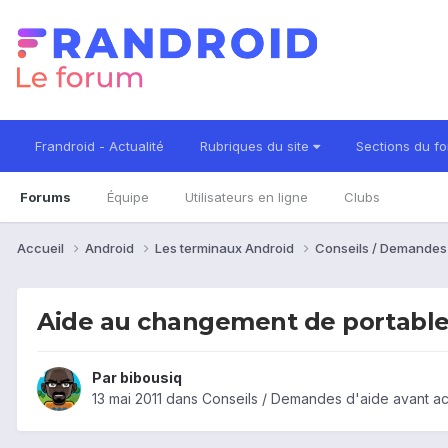
Frandroid - Actualité
Rubriques du site
Sections du f
Forums
Équipe
Utilisateurs en ligne
Clubs
Accueil
Android
Les terminaux Android
Conseils / Demandes
Aide au changement de portabl
Par
bibousiq
13 mai 2011
dans
Conseils / Demandes d'aide avant ac