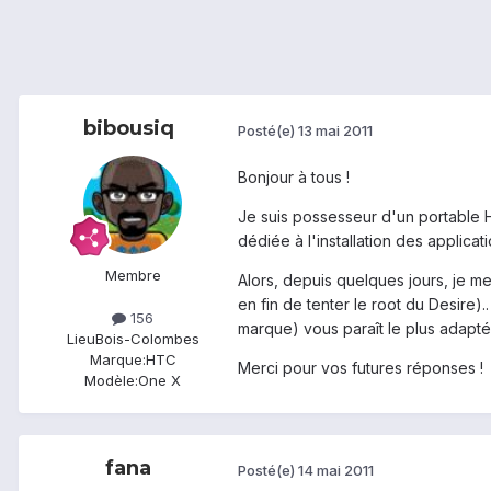
bibousiq
Posté(e)
13 mai 2011
Bonjour à tous !
Je suis possesseur d'un portable H
dédiée à l'installation des applicat
Membre
Alors, depuis quelques jours, je me
en fin de tenter le root du Desire)
156
marque) vous paraît le plus adapté
Lieu
Bois-Colombes
Marque:
HTC
Merci pour vos futures réponses !
Modèle:
One X
fana
Posté(e)
14 mai 2011