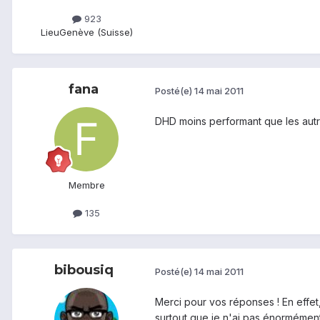
923
Lieu
Genève (Suisse)
fana
Posté(e)
14 mai 2011
DHD moins performant que les autre
Membre
135
bibousiq
Posté(e)
14 mai 2011
Merci pour vos réponses ! En effet
surtout que je n'ai pas énormément 