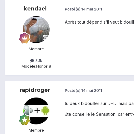
kendael
Posté(e)
14 mai 2011
Après tout dépend s'il veut bidouill
Membre
3,1k
Modèle:
Honor 8
rapidroger
Posté(e)
14 mai 2011
tu peux bidouiller sur DHD, mais pas
Jte conseille le Sensation, car en
Membre