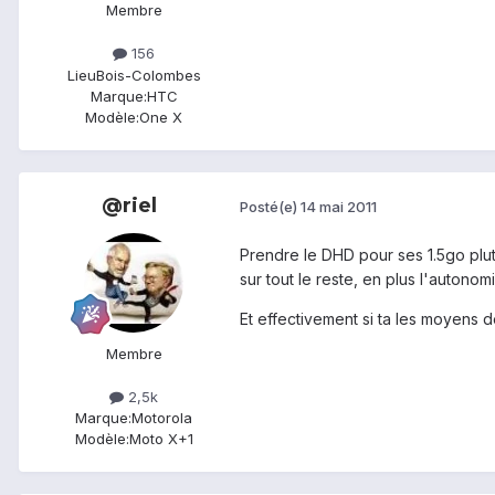
Membre
156
Lieu
Bois-Colombes
Marque:
HTC
Modèle:
One X
@riel
Posté(e)
14 mai 2011
Prendre le DHD pour ses 1.5go pluto
sur tout le reste, en plus l'autono
Et effectivement si ta les moyens 
Membre
2,5k
Marque:
Motorola
Modèle:
Moto X+1