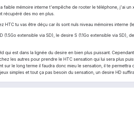
la faible mémoire interne t'empêche de rooter le téléphone, j'ai un 
t récupéré des mo en plus.
ez HTC tu vas être déçu car ils sont nuls niveau mémoires interne (l
(1.5Go extensible via SD), le desire S (1.1Go extensible via SD), des
Hd qui est dans la lignée du desire en bien plus puissant. Cependant
chez les autres pour prendre le HTC sensation qui lui sera plus puis
nt sur le long terme il faudra donc mieu le sensation, il te permettr
 jeux simples et tout ça pas besoin du sensation, un desire HD suffi