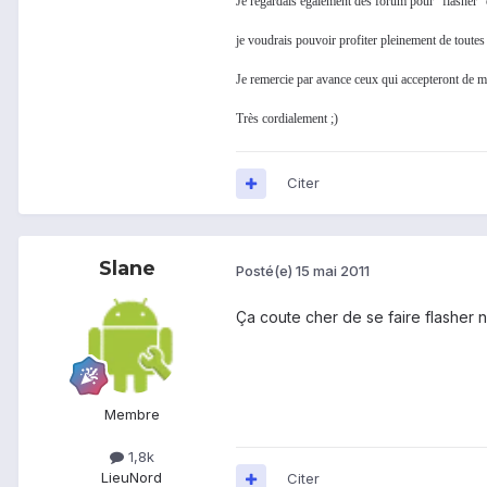
Je regardais également des forum pour "flasher" e
je voudrais pouvoir profiter pleinement de toute
Je remercie par avance ceux qui accepteront de m
Très cordialement ;)
Citer
Slane
Posté(e)
15 mai 2011
Ça coute cher de se faire flasher 
Membre
1,8k
Lieu
Nord
Citer