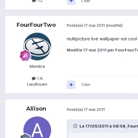
112
Citer
FourFourTwo
Posté(e)
17 mai 2011
(modifié)
multipicture live wallpaper est cool
Modifié
17 mai 2011
par FourFourT
Membre
1,1k
Lieu
Rouen
Citer
Aliison
Posté(e)
17 mai 2011
Le 17/05/2011 à 08:58, FourF