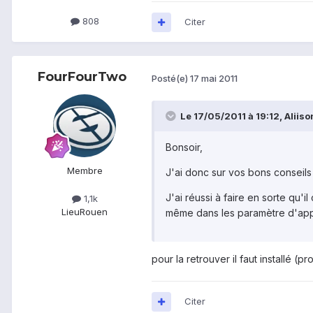
808
Citer
FourFourTwo
Posté(e)
17 mai 2011
Le 17/05/2011 à 19:12, Aliison
Bonsoir,
Membre
J'ai donc sur vos bons conseils
J'ai réussi à faire en sorte qu'
1,1k
Lieu
Rouen
même dans les paramètre d'app
pour la retrouver il faut installé (
Citer