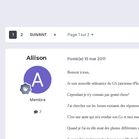
1
2
SUIVANT
Page 1 sur 2
Aliison
Posté(e)
15 mai 2011
Bonsoir à tous,
Je suis nouvelle utilisatrice du GS (ancienne iPh
Cependant je n'y connais pas grand chose!
Membre
J'ai chercher sur les forum existants des réponses
7
C'est une amie qui m'a vendue son Gs et moi mo
Quand je l'ai eu elle avait des photos différent