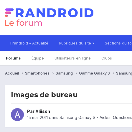
Frandroid - Actualité
Rubriques du site
Sections du f
Forums
Équipe
Utilisateurs en ligne
Clubs
Accueil
Smartphones
Samsung
Gamme Galaxy S
Samsung
Images de bureau
Par
Aliison
15 mai 2011
dans
Samsung Galaxy S - Aides, Question