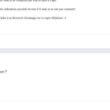
tc mais je ne comprend pas trop de quoi il s'agit!
s les utilisations possible de mon GS mais je ne sais pas comment!
'aider à en découvrir d'avantage sur ce super téléphone =)
non ?