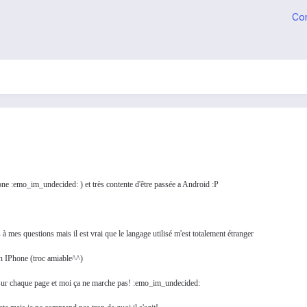
Co
one :emo_im_undecided: ) et très contente d'être passée a Android :P
 à mes questions mais il est vrai que le langage utilisé m'est totalement étranger
n IPhone (troc amiable^^)
es sur chaque page et moi ça ne marche pas! :emo_im_undecided: