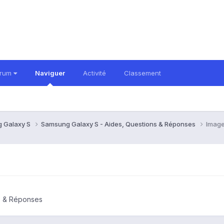
orum
Naviguer
Activité
Classement
 Galaxy S
Samsung Galaxy S - Aides, Questions & Réponses
Image
s & Réponses