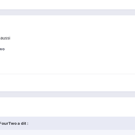
 aussi
wo
ourTwo a dit :