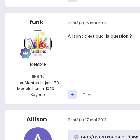
funk
Posté(e)
16 mai 2011
Aliison : c est quoi la question ?
Membre
8,1k
Lieu
Mantes la jolie 78
Modèle:
Lumia 1020 +
Keyone
Citer
Aliison
Posté(e)
17 mai 2011
Le 16/05/2011 à 08:01, funk a